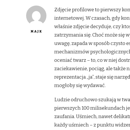
Zdjęcie profilowe to pierwszy ko
internetowej. W czasach, gdy kon
właśnie zdjęcie decyduje, czy ktoś 
MAJK
zatrzymania się. Choć może się w
uwagę, zapada w sposób czysto es
mechanizmów psychologicznych.
oceniać twarz – to, co w niej do
zaciekawienie, pociąg, ale także 
reprezentacja „ja”, staje się nar
mogłoby się wydawać.
Ludzie odruchowo szukają w twar
pierwszych 100 milisekundach je
zaufania. Uśmiech, nawet delikatn
każdy uśmiech – z punktu widzeni