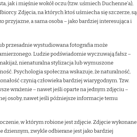
ta, jak i mięśnie wokół oczu (tzw. uśmiech Duchenne’a),
iorcy. Zdjęcia, na których ktoś uśmiecha się szczerze, są
o przyjazne, a sama osoba – jako bardziej interesująca i
 lub przesadnie wystudiowana fotografia może
amierzonego. Ludzie podświadomie wyczuwają fałsz –
akijaż, nienaturalna stylizacja lub wymuszone
ość. Psychologia społeczna wskazuje, że naturalność,
konałość czynią człowieka bardziej wiarygodnym. Tzw.
wsze wrażenie – nawet jeśli oparte na jednym zdjęciu –
ej osoby, nawet jeśli późniejsze informacje temu
toczenie, w którym robione jest zdjęcie. Zdjęcie wykonane
le dziennym, zwykle odbierane jest jako bardziej