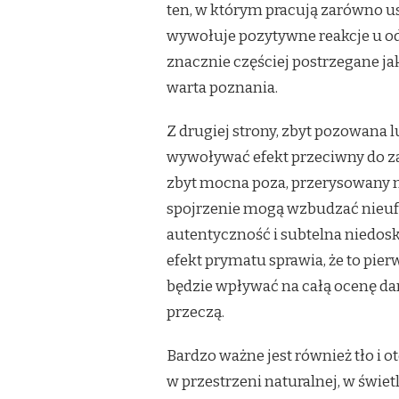
ten, w którym pracują zarówno us
wywołuje pozytywne reakcje u odb
znacznie częściej postrzegane jak
warta poznania.
Z drugiej strony, zbyt pozowana
wywoływać efekt przeciwny do z
zbyt mocna poza, przerysowany m
spojrzenie mogą wzbudzać nieufn
autentyczność i subtelna niedos
efekt prymatu sprawia, że to pier
będzie wpływać na całą ocenę dan
przeczą.
Bardzo ważne jest również tło i o
w przestrzeni naturalnej, w świet