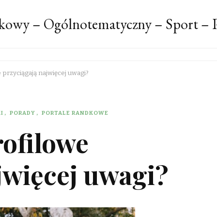
kowy – Ogólnotematyczny – Sport – P
e przyciągają najwięcej uwagi?
I
PORADY
PORTALE RANDKOWE
rofilowe
jwięcej uwagi?