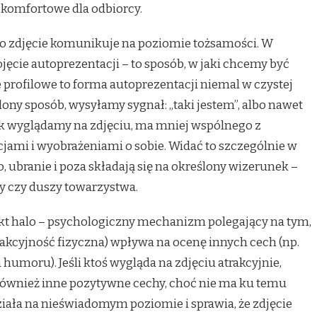
ej komfortowe dla odbiorcy.
co zdjęcie komunikuje na poziomie tożsamości. W
ojęcie autoprezentacji – to sposób, w jaki chcemy być
e profilowe to forma autoprezentacji niemal w czystej
lony sposób, wysyłamy sygnał: „taki jestem”, albo nawet
 jak wyglądamy na zdjęciu, ma mniej wspólnego z
acjami i wyobrażeniami o sobie. Widać to szczególnie w
o, ubranie i poza składają się na określony wizerunek –
sty czy duszy towarzystwa.
fekt halo – psychologiczny mechanizm polegający na tym,
rakcyjność fizyczna) wpływa na ocenę innych cech (np.
 humoru). Jeśli ktoś wygląda na zdjęciu atrakcyjnie,
ównież inne pozytywne cechy, choć nie ma ku temu
iała na nieświadomym poziomie i sprawia, że zdjęcie