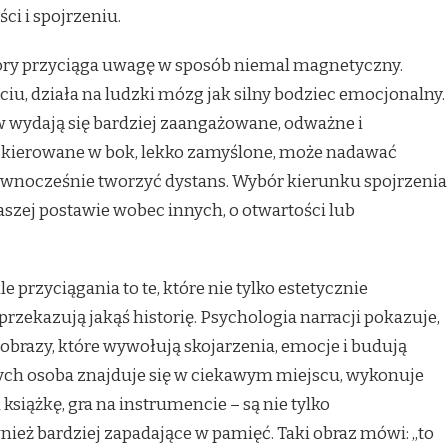
i i spojrzeniu.
który przyciąga uwagę w sposób niemal magnetyczny.
iu, działa na ludzki mózg jak silny bodziec emocjonalny.
w wydają się bardziej zaangażowane, odważne i
e skierowane w bok, lekko zamyślone, może nadawać
równocześnie tworzyć dystans. Wybór kierunku spojrzenia
aszej postawie wobec innych, o otwartości lub
le przyciągania to te, które nie tylko estetycznie
przekazują jakąś historię. Psychologia narracji pokazuje,
 obrazy, które wywołują skojarzenia, emocje i budują
órych osoba znajduje się w ciekawym miejscu, wykonuje
 książkę, gra na instrumencie – są nie tylko
wnież bardziej zapadające w pamięć. Taki obraz mówi: „to