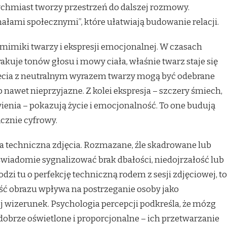
natychmiast tworzy przestrzeń do dalszej rozmowy.
łami społecznymi”, które ułatwiają budowanie relacji.
mimiki twarzy i ekspresji emocjonalnej. W czasach
akuje tonów głosu i mowy ciała, właśnie twarz staje się
cia z neutralnym wyrazem twarzy mogą być odebrane
nawet nieprzyjazne. Z kolei ekspresja – szczery śmiech,
ienia – pokazują życie i emocjonalność. To one budują
ącznie cyfrowy.
yka techniczna zdjęcia. Rozmazane, źle skadrowane lub
świadomie sygnalizować brak dbałości, niedojrzałość lub
zi tu o perfekcję techniczną rodem z sesji zdjęciowej, to
ć obrazu wpływa na postrzeganie osoby jako
j wizerunek. Psychologia percepcji podkreśla, że mózg
 dobrze oświetlone i proporcjonalne – ich przetwarzanie