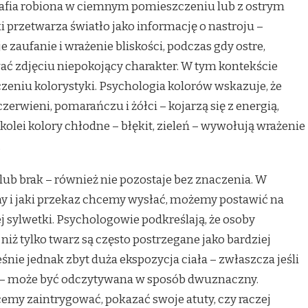
grafia robiona w ciemnym pomieszczeniu lub z ostrym
przetwarza światło jako informację o nastroju –
e zaufanie i wrażenie bliskości, podczas gdy ostre,
ć zdjęciu niepokojący charakter. W tym kontekście
eniu kolorystyki. Psychologia kolorów wskazuje, że
czerwieni, pomarańczu i żółci – kojarzą się z energią,
kolei kolory chłodne – błękit, zieleń – wywołują wrażenie
.
lub brak – również nie pozostaje bez znaczenia. W
my i jaki przekaz chcemy wysłać, możemy postawić na
ej sylwetki. Psychologowie podkreślają, że osoby
niż tylko twarz są często postrzegane jako bardziej
nie jednak zbyt duża ekspozycja ciała – zwłaszcza jeśli
 – może być odczytywana w sposób dwuznaczny.
cemy zaintrygować, pokazać swoje atuty, czy raczej