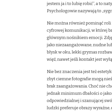
jestem ja i to lubię robić”, a to 
Psychologowie nazywają to „sygna
Nie można również pominąć roli 
cyfrowej komunikacji, w której br
głównym nośnikiem emocji. Zdję
jako niezaangażowane, nudne lub 
błysk w oku, lekki grymas rozbaw
więź, nawet jeśli kontakt jest wył
Nie bez znaczenia jest też estet
zbyt ciemne fotografie mogą nie
brak zaangażowania. Choć nie chod
jednak minimum dbałości o jakoś
odpowiedzialnej i szanującej swó
ludzki preferuje obrazy wyraźne,