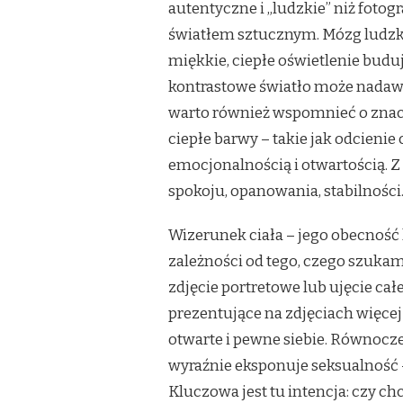
autentyczne i „ludzkie” niż foto
światłem sztucznym. Mózg ludzki 
miękkie, ciepłe oświetlenie buduj
kontrastowe światło może nadawa
warto również wspomnieć o znacz
ciepłe barwy – takie jak odcienie 
emocjonalnością i otwartością. Z 
spokoju, opanowania, stabilności
Wizerunek ciała – jego obecność 
zależności od tego, czego szuka
zdjęcie portretowe lub ujęcie cał
prezentujące na zdjęciach więcej 
otwarte i pewne siebie. Równocześ
wyraźnie eksponuje seksualność
Kluczowa jest tu intencja: czy ch