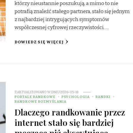
którzy nieustannie poszukują, a mimo to nie
potrafią znaleźć stałego partnera, stało się jednym
z najbardziej intrygujących symptomów
współczesnej cyfrowej rzeczywistości. …
DOWIEDZ SIĘ WIĘCEJ
ZAKTUALIZOWANO W DNIU
2026-05-18
PORTALE RANDKOWE
PSYCHOLOGIA
RANDKI
RANDKOWE ROZMYŚLANIA
Dlaczego randkowanie przez
internet stało się bardziej
męczące niż ekscytujące