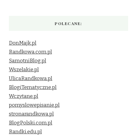
POLECANE:
DonMajk.pl
Randkowa.com.pl
SamotniBlog.pl
Wszelakie.pl
UlicaRandkowa.pl
BlogiTematyczne.pl
Wczytane.pl
pomyslowepisanie.pl
stronarandkowa.pl
BlogPolski.com.pl
Randki.edu.pl