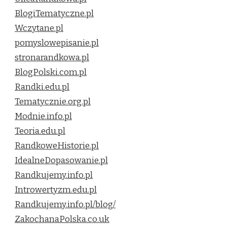
BlogiTematyczne.pl
Wczytane.pl
pomyslowepisanie.pl
stronarandkowa.pl
BlogPolski.com.pl
Randki.edu.pl
Tematycznie.org.pl
Modnie.info.pl
Teoria.edu.pl
RandkoweHistorie.pl
IdealneDopasowanie.pl
Randkujemy.info.pl
Introwertyzm.edu.pl
Randkujemy.info.pl/blog/
ZakochanaPolska.co.uk