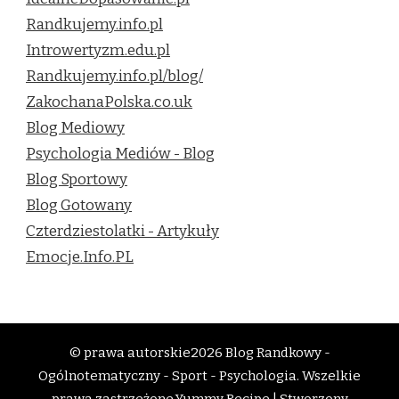
Randkujemy.info.pl
Introwertyzm.edu.pl
Randkujemy.info.pl/blog/
ZakochanaPolska.co.uk
Blog Mediowy
Psychologia Mediów - Blog
Blog Sportowy
Blog Gotowany
Czterdziestolatki - Artykuły
Emocje.Info.PL
© prawa autorskie2026
Blog Randkowy -
Ogólnotematyczny - Sport - Psychologia
. Wszelkie
prawa zastrzeżone.
Yummy Recipe | Stworzony