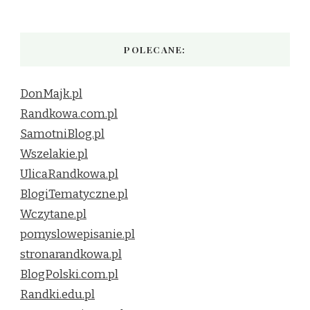
POLECANE:
DonMajk.pl
Randkowa.com.pl
SamotniBlog.pl
Wszelakie.pl
UlicaRandkowa.pl
BlogiTematyczne.pl
Wczytane.pl
pomyslowepisanie.pl
stronarandkowa.pl
BlogPolski.com.pl
Randki.edu.pl