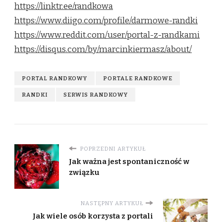
https://linktr.ee/randkowa
https://www.diigo.com/profile/darmowe-randki
https://www.reddit.com/user/portal-z-randkami
https://disqus.com/by/marcinkiermasz/about/
PORTAL RANDKOWY
PORTALE RANDKOWE
RANDKI
SERWIS RANDKOWY
POPRZEDNI ARTYKUŁ
Jak ważna jest spontaniczność w
związku
NASTĘPNY ARTYKUŁ
Jak wiele osób korzysta z portali