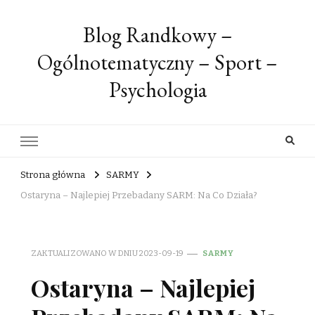
Blog Randkowy –
Ogólnotematyczny – Sport –
Psychologia
Strona główna
SARMY
Ostaryna – Najlepiej Przebadany SARM: Na Co Działa?
ZAKTUALIZOWANO W DNIU
2023-09-19
SARMY
Ostaryna – Najlepiej