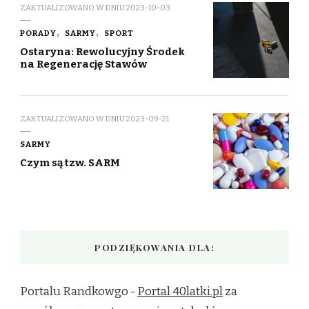
ZAKTUALIZOWANO W DNIU
2023-10-03
PORADY
SARMY
SPORT
Ostaryna: Rewolucyjny Środek
na Regenerację Stawów
ZAKTUALIZOWANO W DNIU
2023-09-21
SARMY
Czym są tzw. SARM
PODZIĘKOWANIA DLA:
Portalu Randkowgo -
Portal 40latki.pl
za