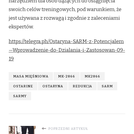
narzędziem dla osób dążących do osiągnięcia
swoich celów treningowych, pod warunkiem, że
jest używana z rozwagą i zgodnie z zaleceniami
ekspertów.
https://telegra.ph/Ostaryna-SARM-z-Potencjalem
—Wprowadzenie-do-Dzialania-i-Zastosowan-09-
19
MASA MIĘŚNIOWA
MK-2866
MK2866
OSTARINE
OSTARYNA
REDUKCJA
SARM
SARMY
POPRZEDNI ARTYKUŁ