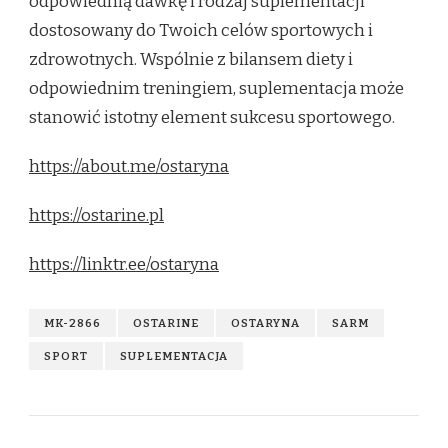
odpowiednią dawkę i rodzaj suplementacji
dostosowany do Twoich celów sportowych i
zdrowotnych. Wspólnie z bilansem diety i
odpowiednim treningiem, suplementacja może
stanowić istotny element sukcesu sportowego.
https://about.me/ostaryna
https://ostarine.pl
https://linktr.ee/ostaryna
MK-2866
OSTARINE
OSTARYNA
SARM
SPORT
SUPLEMENTACJA