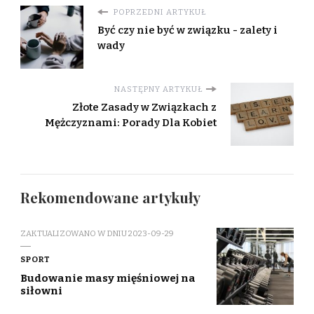
POPRZEDNI ARTYKUŁ
Być czy nie być w związku - zalety i
wady
NASTĘPNY ARTYKUŁ
Złote Zasady w Związkach z
Mężczyznami: Porady Dla Kobiet
Rekomendowane artykuły
ZAKTUALIZOWANO W DNIU
2023-09-29
SPORT
Budowanie masy mięśniowej na
siłowni