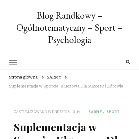
Blog Randkowy –
Ogólnotematyczny – Sport –
Psychologia
Strona główna
SARMY
Suplementacja w Sporcie: Kluczowa Dla Sukcesu i Zdrowia
ZAKTUALIZOWANO W DNIU
2023-10-14
SARMY
SPORT
Suplementacja w