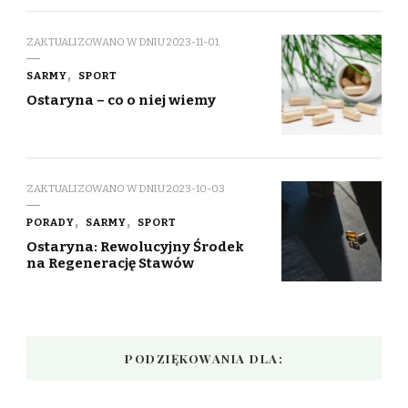
ZAKTUALIZOWANO W DNIU
2023-11-01
SARMY
SPORT
Ostaryna – co o niej wiemy
ZAKTUALIZOWANO W DNIU
2023-10-03
PORADY
SARMY
SPORT
Ostaryna: Rewolucyjny Środek
na Regenerację Stawów
PODZIĘKOWANIA DLA: