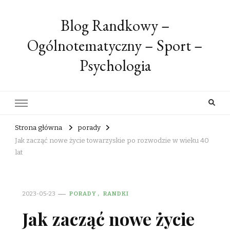
Blog Randkowy –
Ogólnotematyczny – Sport –
Psychologia
Strona główna
porady
Jak zacząć nowe życie towarzyskie po rozwodzie w wieku 40
lat
2023-05-23
PORADY
RANDKI
Jak zacząć nowe życie