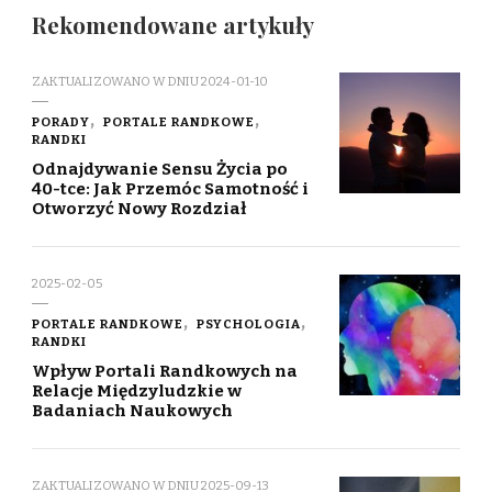
Rekomendowane artykuły
ZAKTUALIZOWANO W DNIU
2024-01-10
PORADY
PORTALE RANDKOWE
RANDKI
Odnajdywanie Sensu Życia po
40-tce: Jak Przemóc Samotność i
Otworzyć Nowy Rozdział
2025-02-05
PORTALE RANDKOWE
PSYCHOLOGIA
RANDKI
Wpływ Portali Randkowych na
Relacje Międzyludzkie w
Badaniach Naukowych
ZAKTUALIZOWANO W DNIU
2025-09-13