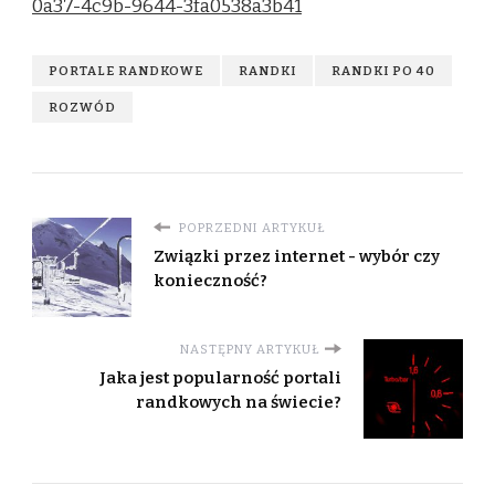
0a37-4c9b-9644-3fa0538a3b41
PORTALE RANDKOWE
RANDKI
RANDKI PO 40
ROZWÓD
POPRZEDNI ARTYKUŁ
Związki przez internet - wybór czy
konieczność?
NASTĘPNY ARTYKUŁ
Jaka jest popularność portali
randkowych na świecie?