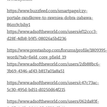
https://www.buzzfeed.com/smartpage/czy-
portale-randkowe-to-rawniea-dobra-zabawa-
86m9cbihy1
https://www.adsoftheworld.com/users/ef12ccc3-
d28f-4db8-b9f5-08026a5bd236
https://www.prestashop.com/forums/profile/1809395
wordi/?tab=field_core_pfield_19
https://www.adsoftheworld.com/users/2db88bc6-
3b69-4346-af43-b817a01a8a51
https://www.adsoftheworld.com/users/c47c73ac-
5c30-495d-bd51-d0250d64f215
https://www.adsoftheworld.com/users/062da83f-