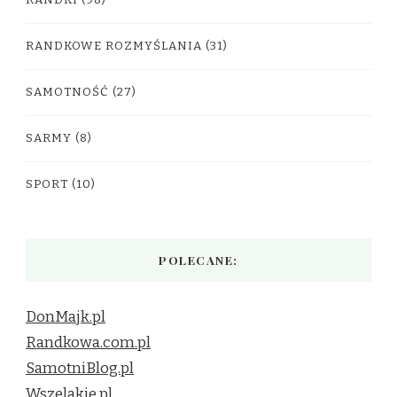
RANDKI
(98)
RANDKOWE ROZMYŚLANIA
(31)
SAMOTNOŚĆ
(27)
SARMY
(8)
SPORT
(10)
POLECANE:
DonMajk.pl
Randkowa.com.pl
SamotniBlog.pl
Wszelakie.pl