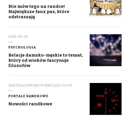
Nie mów tego na randce!
Największe faux pas, które
odstraszają
2024-09-06
PSYCHOLOGIA
Relacje damsko-męskie to temat,
który od wieków fascynuje
filozofów
ZAKTUALIZOWANO W DNIU
2023-03-29
PORTALE RANDKOWE
Nowości randkowe