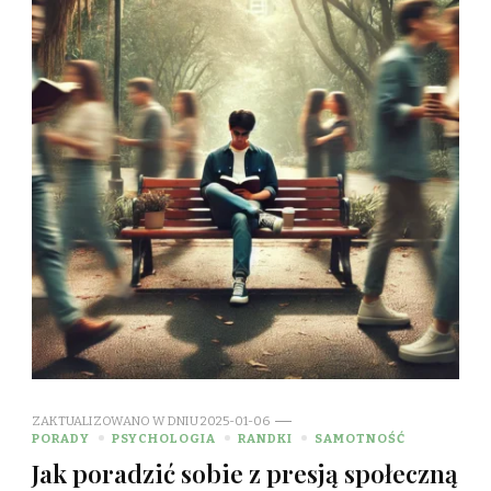
ZAKTUALIZOWANO W DNIU
2025-01-06
PORADY
PSYCHOLOGIA
RANDKI
SAMOTNOŚĆ
Jak poradzić sobie z presją społeczną