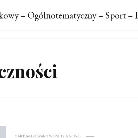
kowy – Ogólnotematyczny – Sport – P
czności
ZAKTUALIZOWANO W DNIU
2026-05-18