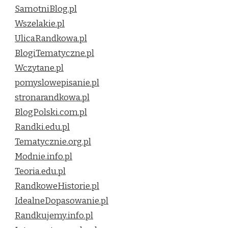
SamotniBlog.pl
Wszelakie.pl
UlicaRandkowa.pl
BlogiTematyczne.pl
Wczytane.pl
pomyslowepisanie.pl
stronarandkowa.pl
BlogPolski.com.pl
Randki.edu.pl
Tematycznie.org.pl
Modnie.info.pl
Teoria.edu.pl
RandkoweHistorie.pl
IdealneDopasowanie.pl
Randkujemy.info.pl