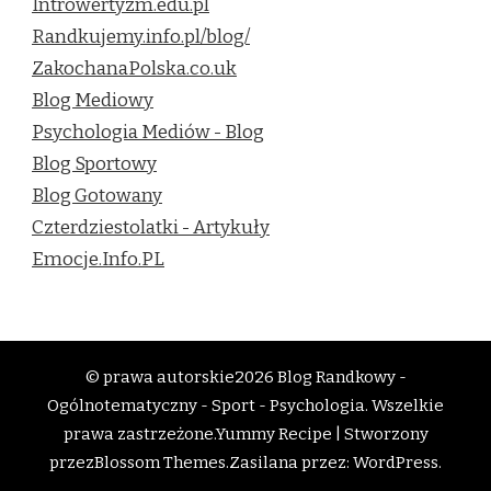
Introwertyzm.edu.pl
Randkujemy.info.pl/blog/
ZakochanaPolska.co.uk
Blog Mediowy
Psychologia Mediów - Blog
Blog Sportowy
Blog Gotowany
Czterdziestolatki - Artykuły
Emocje.Info.PL
© prawa autorskie2026
Blog Randkowy -
Ogólnotematyczny - Sport - Psychologia
. Wszelkie
prawa zastrzeżone.
Yummy Recipe | Stworzony
przez
Blossom Themes
.Zasilana przez:
WordPress
.