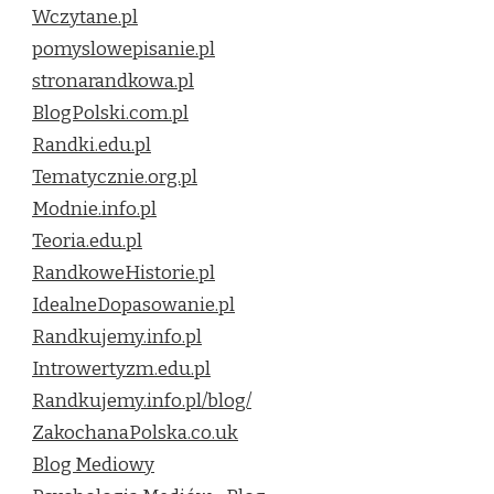
Wczytane.pl
pomyslowepisanie.pl
stronarandkowa.pl
BlogPolski.com.pl
Randki.edu.pl
Tematycznie.org.pl
Modnie.info.pl
Teoria.edu.pl
RandkoweHistorie.pl
IdealneDopasowanie.pl
Randkujemy.info.pl
Introwertyzm.edu.pl
Randkujemy.info.pl/blog/
ZakochanaPolska.co.uk
Blog Mediowy