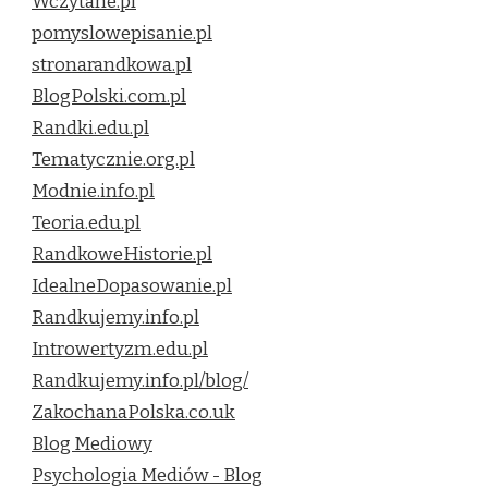
Wczytane.pl
pomyslowepisanie.pl
stronarandkowa.pl
BlogPolski.com.pl
Randki.edu.pl
Tematycznie.org.pl
Modnie.info.pl
Teoria.edu.pl
RandkoweHistorie.pl
IdealneDopasowanie.pl
Randkujemy.info.pl
Introwertyzm.edu.pl
Randkujemy.info.pl/blog/
ZakochanaPolska.co.uk
Blog Mediowy
Psychologia Mediów - Blog