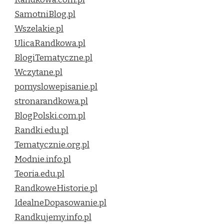
SamotniBlog.pl
Wszelakie.pl
UlicaRandkowa.pl
BlogiTematyczne.pl
Wczytane.pl
pomyslowepisanie.pl
stronarandkowa.pl
BlogPolski.com.pl
Randki.edu.pl
Tematycznie.org.pl
Modnie.info.pl
Teoria.edu.pl
RandkoweHistorie.pl
IdealneDopasowanie.pl
Randkujemy.info.pl