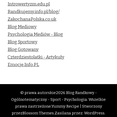
Introwertyzm.edu.pl
Randkujemy.info.pl/blog/
ZakochanaPolska.co.uk
Blog Mediowy
Psychologia Mediów - Blog
Blog Sportowy
Blog Gotowany
Czterdziestolatki - Artykuły
Emocje.Info.PL
© prawa autorskie2026
Blog Randkowy -
Ogólnotematyczny - Sport - Psychologia
. Wszelkie
prawa zastrzeżone.
Yummy Recipe | Stworzony
przez
Blossom Themes
.Zasilana przez:
WordPress
.