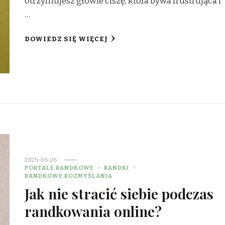
otrzymujesz główie ciszę, która bywa frustrująca i
…
DOWIEDZ SIĘ WIĘCEJ
2025-06-26
PORTALE RANDKOWE
RANDKI
RANDKOWE ROZMYŚLANIA
Jak nie stracić siebie podczas
randkowania online?