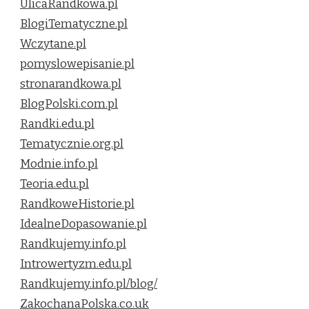
UlicaRandkowa.pl
BlogiTematyczne.pl
Wczytane.pl
pomyslowepisanie.pl
stronarandkowa.pl
BlogPolski.com.pl
Randki.edu.pl
Tematycznie.org.pl
Modnie.info.pl
Teoria.edu.pl
RandkoweHistorie.pl
IdealneDopasowanie.pl
Randkujemy.info.pl
Introwertyzm.edu.pl
Randkujemy.info.pl/blog/
ZakochanaPolska.co.uk