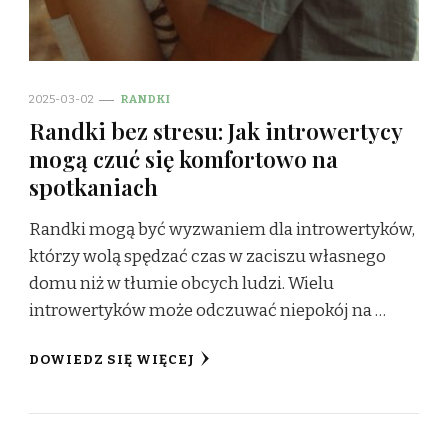
2025-03-02
RANDKI
Randki bez stresu: Jak introwertycy
mogą czuć się komfortowo na
spotkaniach
Randki mogą być wyzwaniem dla introwertyków,
którzy wolą spędzać czas w zaciszu własnego
domu niż w tłumie obcych ludzi. Wielu
introwertyków może odczuwać niepokój na …
DOWIEDZ SIĘ WIĘCEJ