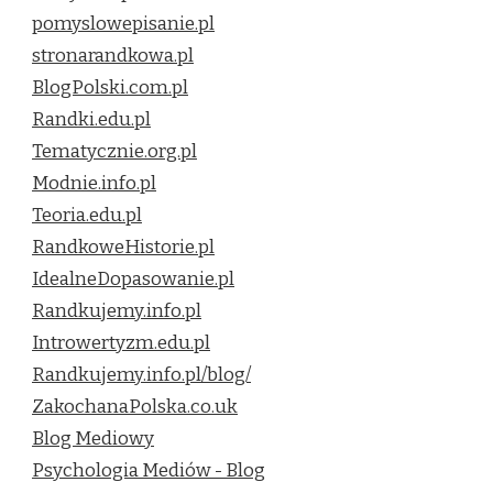
pomyslowepisanie.pl
stronarandkowa.pl
BlogPolski.com.pl
Randki.edu.pl
Tematycznie.org.pl
Modnie.info.pl
Teoria.edu.pl
RandkoweHistorie.pl
IdealneDopasowanie.pl
Randkujemy.info.pl
Introwertyzm.edu.pl
Randkujemy.info.pl/blog/
ZakochanaPolska.co.uk
Blog Mediowy
Psychologia Mediów - Blog