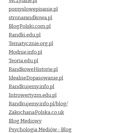
Wczytane.pl
pomyslowepisanie.pl
stronarandkowa.pl
BlogPolski.com.pl
Randki.edu.pl
Tematycznie.org.pl
Modnie.info.pl
Teoria.edu.pl
RandkoweHistorie.pl
IdealneDopasowanie.pl
Randkujemy.info.pl
Introwertyzm.edu.pl
Randkujemy.info.pl/blog/
ZakochanaPolska.co.uk
Blog Mediowy
Psychologia Mediów - Blog