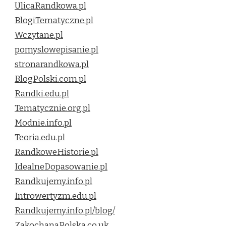
UlicaRandkowa.pl
BlogiTematyczne.pl
Wczytane.pl
pomyslowepisanie.pl
stronarandkowa.pl
BlogPolski.com.pl
Randki.edu.pl
Tematycznie.org.pl
Modnie.info.pl
Teoria.edu.pl
RandkoweHistorie.pl
IdealneDopasowanie.pl
Randkujemy.info.pl
Introwertyzm.edu.pl
Randkujemy.info.pl/blog/
ZakochanaPolska.co.uk