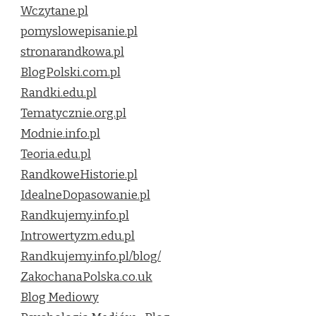
Wczytane.pl
pomyslowepisanie.pl
stronarandkowa.pl
BlogPolski.com.pl
Randki.edu.pl
Tematycznie.org.pl
Modnie.info.pl
Teoria.edu.pl
RandkoweHistorie.pl
IdealneDopasowanie.pl
Randkujemy.info.pl
Introwertyzm.edu.pl
Randkujemy.info.pl/blog/
ZakochanaPolska.co.uk
Blog Mediowy