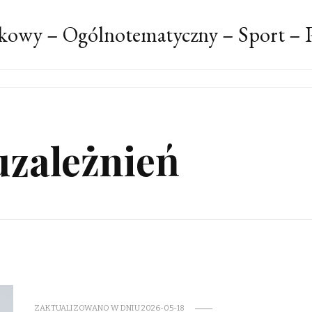
kowy – Ogólnotematyczny – Sport – P
zależnień
ZAKTUALIZOWANO W DNIU
2026-05-18