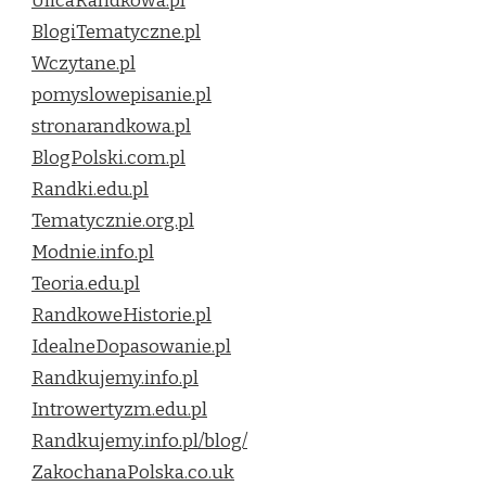
UlicaRandkowa.pl
BlogiTematyczne.pl
Wczytane.pl
pomyslowepisanie.pl
stronarandkowa.pl
BlogPolski.com.pl
Randki.edu.pl
Tematycznie.org.pl
Modnie.info.pl
Teoria.edu.pl
RandkoweHistorie.pl
IdealneDopasowanie.pl
Randkujemy.info.pl
Introwertyzm.edu.pl
Randkujemy.info.pl/blog/
ZakochanaPolska.co.uk