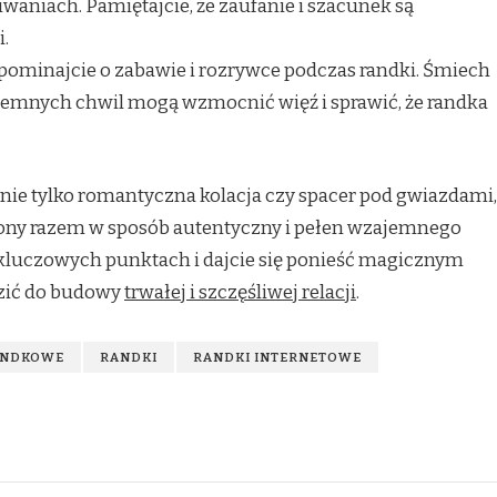
waniach. Pamiętajcie, że zaufanie i szacunek są
.
pominajcie o zabawie i rozrywce podczas randki. Śmiech
jemnych chwil mogą wzmocnić więź i sprawić, że randka
ie tylko romantyczna kolacja czy spacer pod gwiazdami,
zony razem w sposób autentyczny i pełen wzajemnego
 kluczowych punktach i dajcie się ponieść magicznym
zić do budowy
trwałej i szczęśliwej relacji
.
ANDKOWE
RANDKI
RANDKI INTERNETOWE