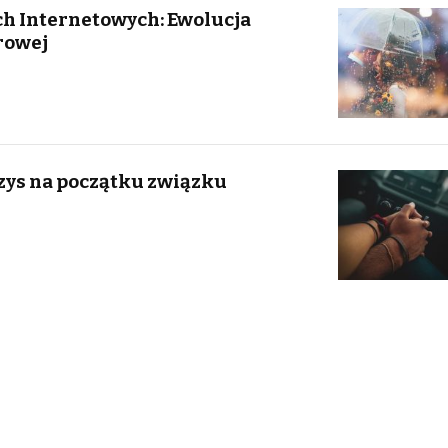
h Internetowych: Ewolucja
frowej
zys na początku związku