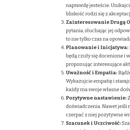
naprawdę jesteście. Unikaj
bliskość rodzi się z akcepta
Zainteresowanie Drugą O
pytania, słuchając jej odpow
to nie tylko czas na opowiad
Planowanie i Inicjatywa:
będą czuły się docenione i 
proponując interesujące ak
Uważność i Empatia:
Bądźc
Wykazujcie empatię i starajc
każdy ma swoje własne dośw
Pozytywne nastawienie:
Z
doświadczenia. Nawet jeśli ra
czerpać z niej pozytywne wn
Szacunek i Uczciwość:
Szan