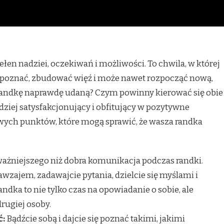
n nadziei, oczekiwań i możliwości. To chwila, w której
ę poznać, zbudować więź i może nawet rozpocząć nową,
i randkę naprawdę udaną? Czym powinny kierować się obie
ardziej satysfakcjonujący i obfitujący w pozytywne
wych punktów, które mogą sprawić, że wasza randka
ażniejszego niż dobra komunikacja podczas randki.
awzajem, zadawajcie pytania, dzielcie się myślami i
andka to nie tylko czas na opowiadanie o sobie, ale
rugiej osoby.
ć:
Bądźcie sobą i dajcie się poznać takimi, jakimi