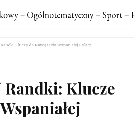
kowy – Ogólnotematyczny – Sport – P
 Randki: Klucze do Nawiązania Wspaniałej Relacji
 Randki: Klucze
 Wspaniałej