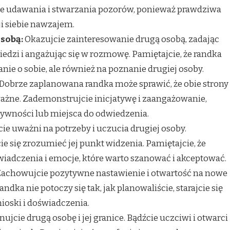
cie udawania i stwarzania pozorów, ponieważ prawdziwa
cji siebie nawzajem.
sobą:
Okazujcie zainteresowanie drugą osobą, zadając
iedzi i angażując się w rozmowę. Pamiętajcie, że randka
anie o sobie, ale również na poznanie drugiej osoby.
Dobrze zaplanowana randka może sprawić, że obie strony
ważne. Zademonstrujcie inicjatywę i zaangażowanie,
tywności lub miejsca do odwiedzenia.
ie uważni na potrzeby i uczucia drugiej osoby.
ie się zrozumieć jej punkt widzenia. Pamiętajcie, że
iadczenia i emocje, które warto szanować i akceptować.
achowujcie pozytywne nastawienie i otwartość na nowe
ndka nie potoczy się tak, jak planowaliście, starajcie się
ioski i doświadczenia.
ujcie drugą osobę i jej granice. Bądźcie uczciwi i otwarci