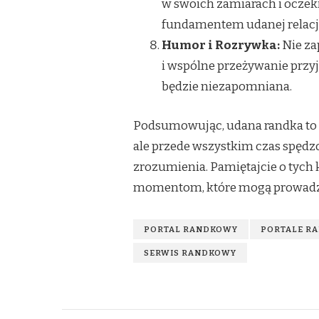
w swoich zamiarach i oczeki
fundamentem udanej relacji
Humor i Rozrywka:
Nie za
i wspólne przeżywanie przy
będzie niezapomniana.
Podsumowując, udana randka to n
ale przede wszystkim czas spęd
zrozumienia. Pamiętajcie o tych
momentom, które mogą prowad
PORTAL RANDKOWY
PORTALE R
SERWIS RANDKOWY