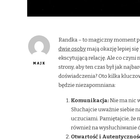
Randka – to magiczny moment pełe
dwie osoby
mają okazję lepiej si
ekscytującą relację. Ale co czyn
MAJK
strony, aby ten czas był jak najb
doświadczenia? Oto kilka kluczo
będzie niezapomniana:
Komunikacja:
Nie ma nic w
Słuchajcie uważnie siebie n
uczuciami. Pamiętajcie, że r
również na wysłuchiwanie d
Otwartość i Autentycznoś