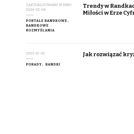
Trendy w Randkac
ZAKTUALIZOWANO W DNIU
2024-02-04
Miłości w Erze Cy
PORTALE RANDKOWE
RANDKOWE
ROZMYŚLANIA
Jak rozwiązać kry
2023-10-02
PORADY
RANDKI