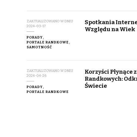
Spotkania Interne
ZAKTUALIZOWANO W DNIU
2024-03-17
Względu na Wiek
PORADY
PORTALE RANDKOWE
SAMOTNOŚĆ
Korzyści Płynące z
ZAKTUALIZOWANO W DNIU
2024-04-26
Randkowych: Odkr
Świecie
PORADY
PORTALE RANDKOWE