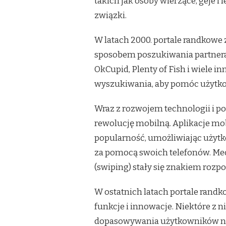
takich jak osoby wierzące, geje i
związki.
W latach 2000. portale randkowe
sposobem poszukiwania partnera
OkCupid, Plenty of Fish i wiele in
wyszukiwania, aby pomóc użytko
Wraz z rozwojem technologii i p
rewolucję mobilną. Aplikacje mob
popularność, umożliwiając użytk
za pomocą swoich telefonów. Mec
(swiping) stały się znakiem rozp
W ostatnich latach portale ran
funkcje i innowacje. Niektóre z 
dopasowywania użytkowników na p