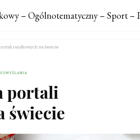
kowy – Ogólnotematyczny – Sport – P
 portali randkowych na świecie
OZMYŚLANIA
 portali
 świecie