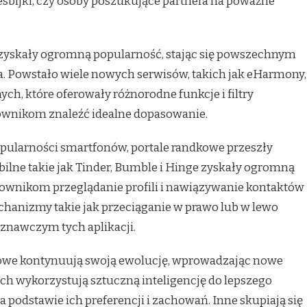
 lesbijki, czy osoby poszukujące partnera na poważne
 zyskały ogromną popularność, stając się powszechnym
. Powstało wiele nowych serwisów, takich jak eHarmony,
nych, które oferowały różnorodne funkcje i filtry
wnikom znaleźć idealne dopasowanie.
opularności smartfonów, portale randkowe przeszły
ilne takie jak Tinder, Bumble i Hinge zyskały ogromną
ownikom przeglądanie profili i nawiązywanie kontaktów
hanizmy takie jak przeciąganie w prawo lub w lewo
oznawczym tych aplikacji.
dkowe kontynuują swoją ewolucję, wprowadzając nowe
nich wykorzystują sztuczną inteligencję do lepszego
odstawie ich preferencji i zachowań. Inne skupiają się