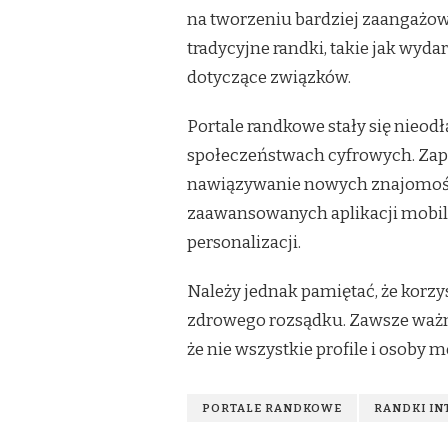
na tworzeniu bardziej zaangażowa
tradycyjne randki, takie jak wyd
dotyczące związków.
Portale randkowe stały się nieo
społeczeństwach cyfrowych. Zap
nawiązywanie nowych znajomości
zaawansowanych aplikacji mobilny
personalizacji.
Należy jednak pamiętać, że korzy
zdrowego rozsądku. Zawsze ważn
że nie wszystkie profile i osoby 
PORTALE RANDKOWE
RANDKI I