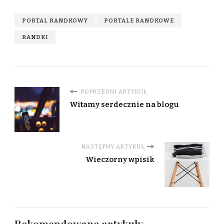
PORTAL RANDKOWY
PORTALE RANDKOWE
RANDKI
POPRZEDNI ARTYKUŁ
Witamy serdecznie na blogu
NASTĘPNY ARTYKUŁ
Wieczorny wpisik
Rekomendowane artykuły