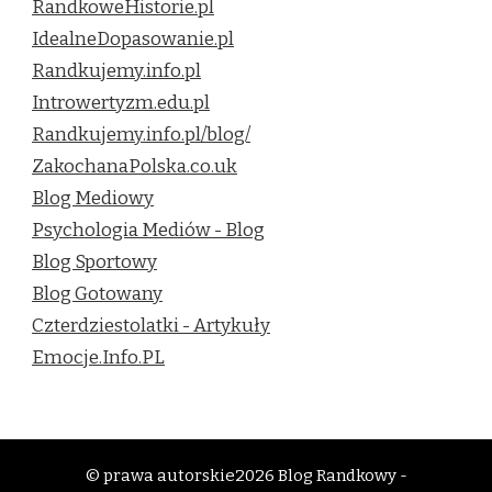
RandkoweHistorie.pl
IdealneDopasowanie.pl
Randkujemy.info.pl
Introwertyzm.edu.pl
Randkujemy.info.pl/blog/
ZakochanaPolska.co.uk
Blog Mediowy
Psychologia Mediów - Blog
Blog Sportowy
Blog Gotowany
Czterdziestolatki - Artykuły
Emocje.Info.PL
© prawa autorskie2026
Blog Randkowy -