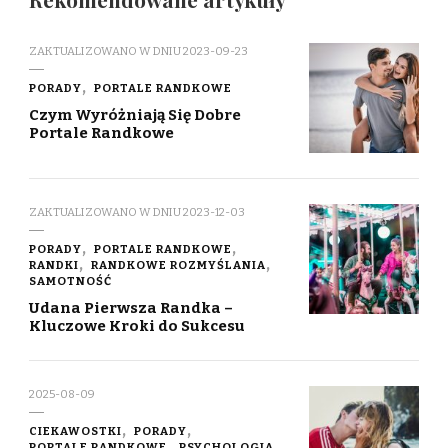
ZAKTUALIZOWANO W DNIU
2023-09-23
PORADY
PORTALE RANDKOWE
Czym Wyróżniają Się Dobre
Portale Randkowe
ZAKTUALIZOWANO W DNIU
2023-12-03
PORADY
PORTALE RANDKOWE
RANDKI
RANDKOWE ROZMYŚLANIA
SAMOTNOŚĆ
Udana Pierwsza Randka –
Kluczowe Kroki do Sukcesu
2025-08-09
CIEKAWOSTKI
PORADY
PORTALE RANDKOWE
PSYCHOLOGIA