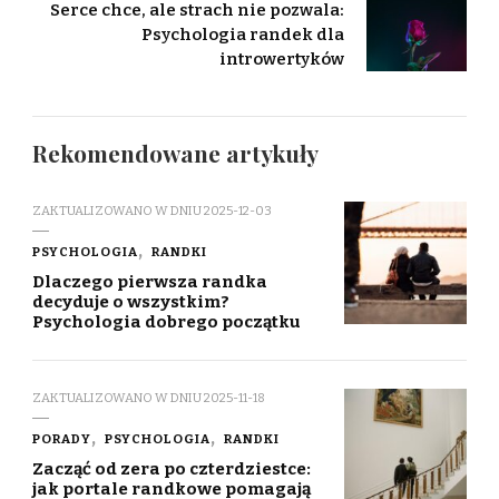
Serce chce, ale strach nie pozwala:
Psychologia randek dla
introwertyków
Rekomendowane artykuły
ZAKTUALIZOWANO W DNIU
2025-12-03
PSYCHOLOGIA
RANDKI
Dlaczego pierwsza randka
decyduje o wszystkim?
Psychologia dobrego początku
ZAKTUALIZOWANO W DNIU
2025-11-18
PORADY
PSYCHOLOGIA
RANDKI
Zacząć od zera po czterdziestce:
jak portale randkowe pomagają