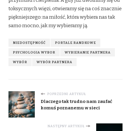
przymusu i cierpienia. A gdy już uwolnimy się od
toksycznych więzi, otwieramy się na coś znacznie
piękniejszego: na miłość, która wybiera nas tak
samo mocno, jak my wybieramy ją.
NIEDOSTĘPNOŚĆ
PORTALE RANDKOWE
PSYCHOLOGIA WYBOR
WYBIERANIE PARTNERA
WYBÓR
WYBÓR PARTNERA
POPRZEDNI ARTYKUŁ
Dlaczego tak trudno nam zaufać
komuś poznanemu w sieci
NASTĘPNY ARTYKUŁ