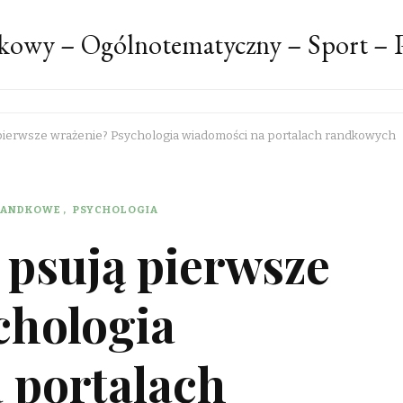
kowy – Ogólnotematyczny – Sport – P
pierwsze wrażenie? Psychologia wiadomości na portalach randkowych
RANDKOWE
PSYCHOLOGIA
 psują pierwsze
chologia
 portalach