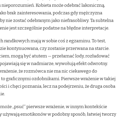
 nieporozumień. Kobieta może odebrać lakoniczną,
ko brak zainteresowania, podczas gdy mężczyzna
aby nie zostać odebranym jako niefrasobliwy. Ta subtelna
enie jest szczególnie podatne na błędne interpretacje.
h randkowych mają w sobie coś z egzaminu. To test,
zie kontynuowana, czy zostanie przerwana na starcie.
zuciem, mogą być atutem — przełamać lody, rozładować
li pojawiają się w nadmiarze, wywołują efekt odwrotny.
 wrażenie, że rozmówca nie ma nic ciekawego do
to graficznymi ozdobnikami. Pierwsze wrażenie w takiej
ości i chęci poznania, lecz na podejrzeniu, że druga osoba
ie.
o może „psuć” pierwsze wrażenie, w innym kontekście
soby używają emotikonów w podobny sposób, łatwiej tworzy