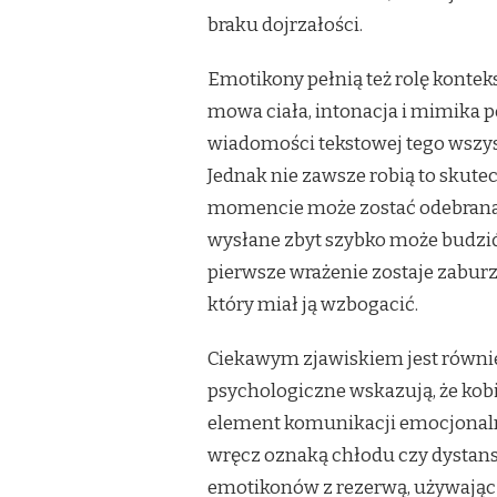
braku dojrzałości.
Emotikony pełnią też rolę kontek
mowa ciała, intonacja i mimika 
wiadomości tekstowej tego wszyst
Jednak nie zawsze robią to skut
momencie może zostać odebrana j
wysłane zbyt szybko może budzić 
pierwsze wrażenie zostaje zaburz
który miał ją wzbogacić.
Ciekawym zjawiskiem jest równi
psychologiczne wskazują, że kobie
element komunikacji emocjonalne
wręcz oznaką chłodu czy dystans
emotikonów z rezerwą, używając i