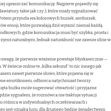
ziej upraszczać komunikację. Najpierw pojawiły się
awiatury, takie jak
czy ;), które miały sygnalizować
otem przyszła era kolorowych buziek, serduszek,
ów emoji, które pozwalają dziś wyrazić niemal każdą
randkowych, gdzie komunikacja musi być szybka, prosta i
czymś naturalnym. Jednak naturalność nie zawsze idzie w
uwagę, że pierwsze wrażenie powstaje błyskawicznie —
 W świecie online te „kilka sekund” to nic innego jak
zasem nawet pierwsze słowo, które pojawia się w
rzone emotikonem, odbiorca natychmiast tworzy
ięta buźka może sugerować otwartość i przyjazne
będzie sygnałem, że rozmówca nie traktuje sytuacji
tu różnica w indywidualnych oczekiwaniach i
ego jest oznaką luzu, dla drugiego będzie świadectwem