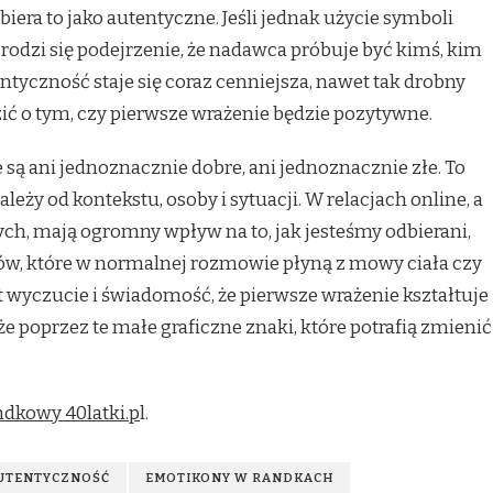
iera to jako autentyczne. Jeśli jednak użycie symboli
odzi się podejrzenie, że nadawca próbuje być kimś, kim
entyczność staje się coraz cenniejsza, nawet tak drobny
ić o tym, czy pierwsze wrażenie będzie pozytywne.
 są ani jednoznacznie dobre, ani jednoznacznie złe. To
leży od kontekstu, osoby i sytuacji. W relacjach online, a
ch, mają ogromny wpływ na to, jak jesteśmy odbierani,
ów, które w normalnej rozmowie płyną z mowy ciała czy
t wyczucie i świadomość, że pierwsze wrażenie kształtuje
akże poprzez te małe graficzne znaki, które potrafią zmienić
ndkowy 40latki.p
l.
AUTENTYCZNOŚĆ
EMOTIKONY W RANDKACH