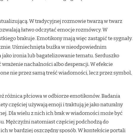
stualizującą. W tradycyjnej rozmowie twarzą w twarz
pozwalają łatwo odczytać emocje rozmówcy. W
kiego brakuje. Emotikony mają więc zastąpić te sygnały.
ecznie. Uśmiechnięta buźka w nieodpowiednim
ako ironia lub bagatelizowanie tematu. Serduszko
wrażenie nachalności albo desperacji. W efekcie
one nie przez samą treść wiadomości, lecz przez symbol,
eż różnica płciowa w odbiorze emotikonów. Badania
ty częściej używają emoji i traktują je jako naturalny
j. Dla wielu z nich ich brak w wiadomości może być
u. Mężczyźni natomiast częściej podchodzą do
ch w bardziej oszczędny sposób. W kontekście portali