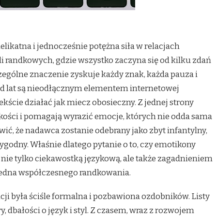
likatna i jednocześnie potężna siła w relacjach
i randkowych, gdzie wszystko zaczyna się od kilku zdań
zególne znaczenie zyskuje każdy znak, każda pauza i
od lat są nieodłącznym elementem internetowej
ście działać jak miecz obosieczny. Z jednej strony
kkości i pomagają wyrazić emocje, których nie odda sama
awić, że nadawca zostanie odebrany jako zbyt infantylny,
godny. Właśnie dlatego pytanie o to, czy emotikony
ś nie tylko ciekawostką językową, ale także zagadnieniem
sedna współczesnego randkowania.
i była ściśle formalna i pozbawiona ozdobników. Listy
 dbałości o język i styl. Z czasem, wraz z rozwojem