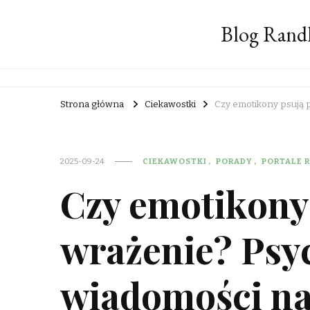
Blog Rand
Strona główna
Ciekawostki
Czy emotikony psują 
2025-09-24
CIEKAWOSTKI
PORADY
PORTALE 
Czy emotikony
wrażenie? Psy
wiadomości na