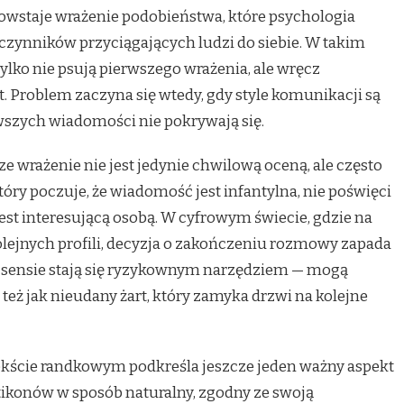
Powstaje wrażenie podobieństwa, które psychologia
h czynników przyciągających ludzi do siebie. W takim
ylko nie psują pierwszego wrażenia, ale wręcz
 Problem zaczyna się wtedy, gdy style komunikacji są
wszych wiadomości nie pokrywają się.
 wrażenie nie jest jedynie chwilową oceną, ale często
óry poczuje, że wiadomość jest infantylna, nie poświęci
jest interesującą osobą. W cyfrowym świecie, gdzie na
kolejnych profili, decyzja o zakończeniu rozmowy zapada
 sensie stają się ryzykownym narzędziem — mogą
 też jak nieudany żart, który zamyka drzwi na kolejne
kście randkowym podkreśla jeszcze jeden ważny aspekt
tikonów w sposób naturalny, zgodny ze swoją