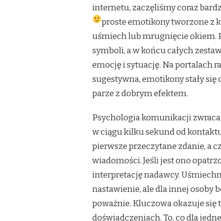
internetu, zaczęliśmy coraz bard
proste emotikony tworzone z kl
uśmiech lub mrugnięcie okiem. P
symboli, a w końcu całych zestaw
emocję i sytuację. Na portalach 
sugestywna, emotikony stały się 
parze z dobrym efektem.
Psychologia komunikacji zwraca 
w ciągu kilku sekund od kontaktu.
pierwsze przeczytane zdanie, a c
wiadomości. Jeśli jest ono opat
interpretację nadawcy. Uśmiechn
nastawienie, ale dla innej osoby 
poważnie. Kluczowa okazuje się 
doświadczeniach. To, co dla jedn