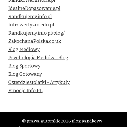
RandkoweHistorie.pl
IdealneDopasowanie.pl
Randkujemy.info.pl
Introwertyzm.edu.pl
Randkujemy.info.pl/blog/
ZakochanaPolska.co.uk
Blog Mediowy
Psychologia Mediów - Blog
Blog Sportowy
Blog Gotowany
Czterdziestolatki - Artykuły
Emocje.Info.PL
© prawa autorskie2026
Blog Randkowy -