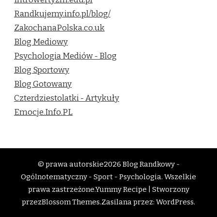
Randkujemy.info.pl/blog/
ZakochanaPolska.co.uk
Blog Mediowy
Psychologia Mediów - Blog
Blog Sportowy
Blog Gotowany
Czterdziestolatki - Artykuły
Emocje.Info.PL
© prawa autorskie2026
Blog Randkowy -
Ogólnotematyczny - Sport - Psychologia
. Wszelkie
prawa zastrzeżone.
Yummy Recipe | Stworzony
przez
Blossom Themes
.Zasilana przez:
WordPress
.