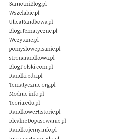
SamotniBlog.pl
Wszelakie.pl
UlicaRandkowa.pl
BlogiTematyczne.pl
Wczytane.pl
pomyslowepisanie.pl
stronarandkowa.pl
BlogPolski.com.pl
Randki.edu.pl
Tematycznie.org.pl
Modnie.info.pl
Teoria.edu.pl
RandkoweHistorie.pl
IdealneDopasowanie.pl
Randkujemy.info.pl
Introwertyzm.edu.pl