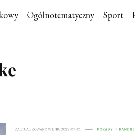
kowy – Ogólnotematyczny – Sport – P
ke
ZAKTUALIZOWANO W DNIU
2023-07-01
PORADY
RANDKI