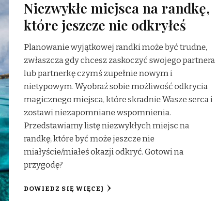
Niezwykłe miejsca na randkę,
które jeszcze nie odkryłeś
Planowanie wyjątkowej randki może być trudne,
zwłaszcza gdy chcesz zaskoczyć swojego partnera
lub partnerkę czymś zupełnie nowym i
nietypowym. Wyobraź sobie możliwość odkrycia
magicznego miejsca, które skradnie Wasze serca i
zostawi niezapomniane wspomnienia.
Przedstawiamy listę niezwykłych miejsc na
randkę, które być może jeszcze nie
miałyście/miałeś okazji odkryć. Gotowi na
przygodę?
DOWIEDZ SIĘ WIĘCEJ