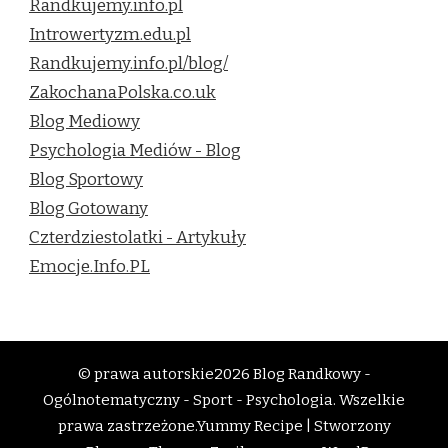
Randkujemy.info.pl
Introwertyzm.edu.pl
Randkujemy.info.pl/blog/
ZakochanaPolska.co.uk
Blog Mediowy
Psychologia Mediów - Blog
Blog Sportowy
Blog Gotowany
Czterdziestolatki - Artykuły
Emocje.Info.PL
© prawa autorskie2026
Blog Randkowy -
Ogólnotematyczny - Sport - Psychologia
. Wszelkie
prawa zastrzeżone.
Yummy Recipe | Stworzony