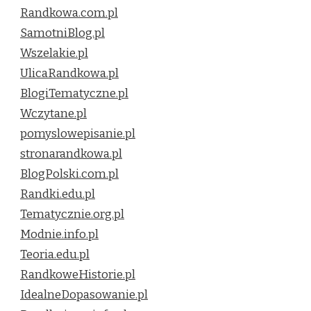
Randkowa.com.pl
SamotniBlog.pl
Wszelakie.pl
UlicaRandkowa.pl
BlogiTematyczne.pl
Wczytane.pl
pomyslowepisanie.pl
stronarandkowa.pl
BlogPolski.com.pl
Randki.edu.pl
Tematycznie.org.pl
Modnie.info.pl
Teoria.edu.pl
RandkoweHistorie.pl
IdealneDopasowanie.pl