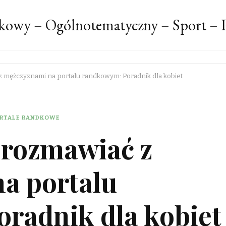
kowy – Ogólnotematyczny – Sport – P
z mężczyznami na portalu randkowym: Poradnik dla kobiet
RTALE RANDKOWE
 rozmawiać z
a portalu
radnik dla kobiet