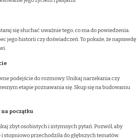
esowanie jego życiem i pasjami.
araj się słuchać uważnie tego, co ma do powiedzenia.
c jego historii czy doświadczeń. To pokaże, że naprawdę
wi.
cie
wne podejście do rozmowy. Unikaj narzekania czy
zesnym etapie poznawania się. Skup się na budowaniu
ń na początku
aj zbyt osobistych i intymnych pytań. Pozwól, aby
e i stopniowo przechodziła do głębszych tematów.