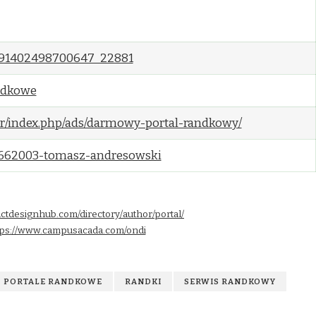
1691402498700647_22881
andkowe
br/index.php/ads/darmowy-portal-randkowy/
s/3662003-tomasz-andresowski
uctdesignhub.com/directory/author/portal/
tps://www.campusacada.com/ondi
PORTALE RANDKOWE
RANDKI
SERWIS RANDKOWY