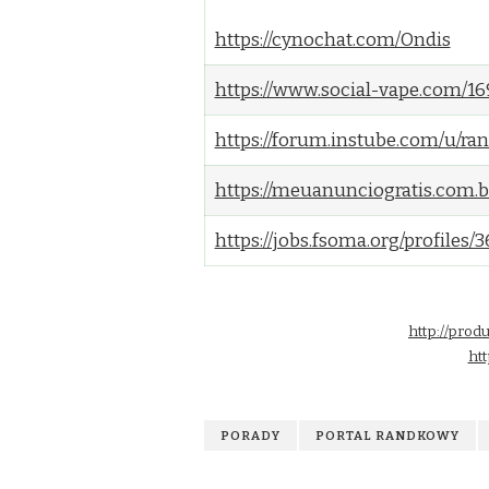
https://cynochat.com/Ondis
https://www.social-vape.com/
https://forum.instube.com/u/r
https://meuanunciogratis.com.
https://jobs.fsoma.org/profile
http://prod
ht
PORADY
PORTAL RANDKOWY