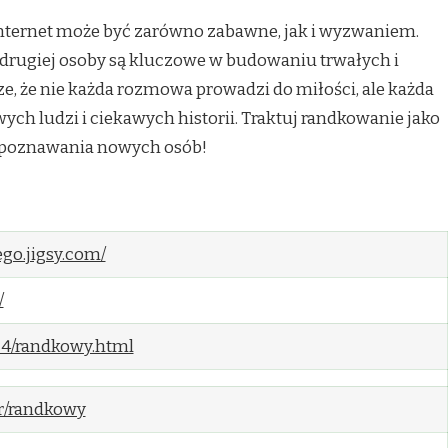
internet może być zarówno zabawne, jak i wyzwaniem.
 drugiej osoby są kluczowe w budowaniu trwałych i
ze, że nie każda rozmowa prowadzi do miłości, ale każda
ch ludzi i ciekawych historii. Traktuj randkowanie jako
lą poznawania nowych osób!
ego.jigsy.com/
/
24/randkowy.html
r/randkowy