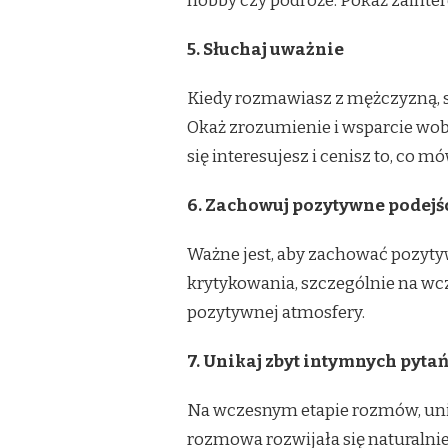
hobby czy podróże. Pokaż zainter
5. Słuchaj uważnie
Kiedy rozmawiasz z mężczyzną, st
Okaż zrozumienie i wsparcie wobe
się interesujesz i cenisz to, co mó
6. Zachowuj pozytywne podejś
Ważne jest, aby zachować pozyty
krytykowania, szczególnie na wc
pozytywnej atmosfery.
7. Unikaj zbyt intymnych pyta
Na wczesnym etapie rozmów, unik
rozmowa rozwijała się naturalni