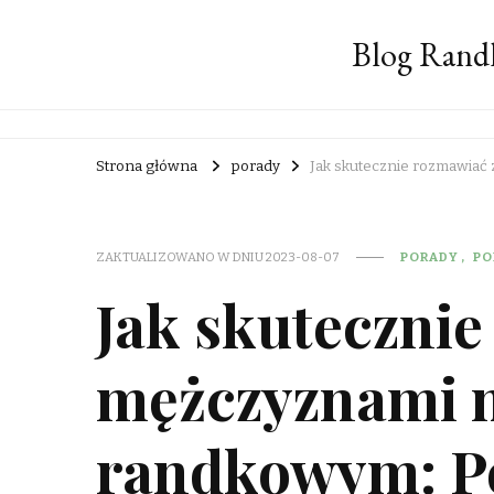
Blog Rand
Strona główna
porady
Jak skutecznie rozmawiać 
ZAKTUALIZOWANO W DNIU
2023-08-07
PORADY
PO
Jak skutecznie
mężczyznami n
randkowym: Po