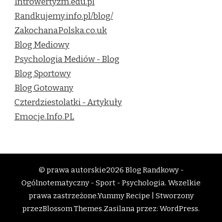
Introwertyzm.edu.pl
Randkujemy.info.pl/blog/
ZakochanaPolska.co.uk
Blog Mediowy
Psychologia Mediów - Blog
Blog Sportowy
Blog Gotowany
Czterdziestolatki - Artykuły
Emocje.Info.PL
© prawa autorskie2026
Blog Randkowy -
Ogólnotematyczny - Sport - Psychologia
. Wszelkie
prawa zastrzeżone.
Yummy Recipe | Stworzony
przez
Blossom Themes
.Zasilana przez:
WordPress
.