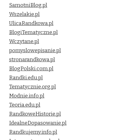
SamotniBlog.pl
Wszelakie.pl
UlicaRandkowa.pl
BlogiTematyczne.pl
Wczytane.pl
pomyslowepisanie.pl
stronarandkowa.pl
BlogPolski.com.pl
Randki.edu.pl
Tematycznie.org.pl
Modnie.info.pl
Teoria.edu.pl
RandkoweHistorie.pl
IdealneDopasowanie.pl
Randkujemy.info.pl