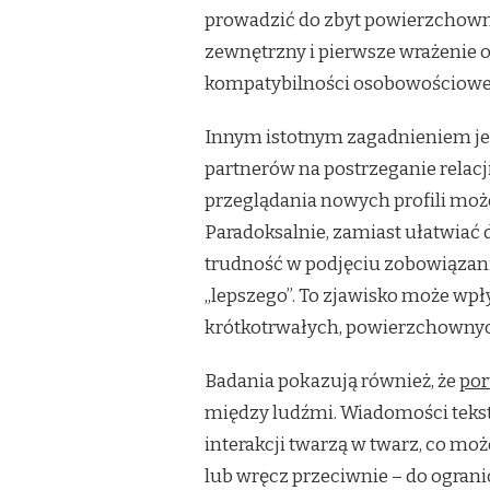
prowadzić do zbyt powierzchowne
zewnętrzny i pierwsze wrażenie 
kompatybilności osobowościowej 
Innym istotnym zagadnieniem je
partnerów na postrzeganie relac
przeglądania nowych profili moż
Paradoksalnie, zamiast ułatwiać d
trudność w podjęciu zobowiązani
„lepszego”. To zjawisko może wpł
krótkotrwałych, powierzchownych
Badania pokazują również, że
por
między ludźmi. Wiadomości tekst
interakcji twarzą w twarz, co mo
lub wręcz przeciwnie – do ogran