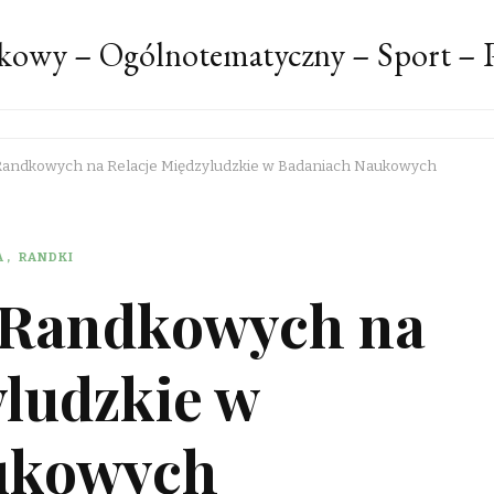
kowy – Ogólnotematyczny – Sport – P
 Randkowych na Relacje Międzyludzkie w Badaniach Naukowych
A
RANDKI
 Randkowych na
yludzkie w
ukowych