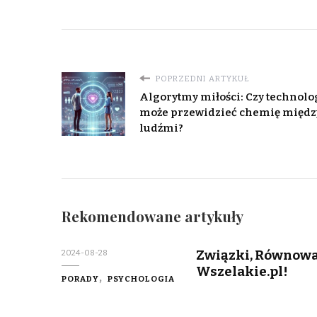
POPRZEDNI ARTYKUŁ
Algorytmy miłości: Czy technolo
może przewidzieć chemię międz
ludźmi?
Rekomendowane artykuły
Związki, Równowag
2024-08-28
Wszelakie.pl!
PORADY
PSYCHOLOGIA