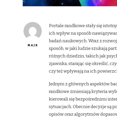
Portale randkowe stały się isto
ich wpływ na sposób nawiązywan
badań naukowych. Wraz z rozwoj
MAJK
sposób, w jaki ludzie szukają pa
różnych dziedzin, takich jak psyc
zjawiska, starając się określić, cz
czy też wpływają na ich powierzc
Jednym z głównych aspektów bada
randkowe zmieniają kryteria wybo
kierowali się bezpośrednimi inte
sytuacjach. Obecnie decyzje są 
opisów oraz algorytmów dopasow