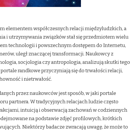
tnym elementem współczesnych relacji międzyludzkich, a
ia i utrzymywania związków stał się przedmiotem wielu
em technologii i powszechnym dostępem do Internetu,
rtnerów, uległ znaczącej transformacji. Naukowcy z
hologia, socjologia czy antropologia, analizują skutki tego
y portale randkowe przyczyniają się do trwałości relacji,
howność i nietrwałość.
nych przez naukowców jest sposób, w jaki portale
ru partnera. W tradycyjnych relacjach ludzie często
rakcjami, intuicją i obserwacją zachowań w codziennych
podejmowane na podstawie zdjęć profilowych, krótkich
ujących. Niektórzy badacze zwracają uwagę, że może to