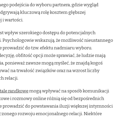
go podejścia do wyboru partnera, gdzie wygląd
odgrywają kluczową rolę kosztem głębszej
i wartości.
st wpływ szerokiego dostępu do potencjalnych
ji. Psychologowie wskazują, że możliwość nieustannego
e prowadzić do tzw. efektu nadmiaru wyboru.
ecyzję, obfitość opcji może sprawiać, że ludzie mają
a, ponieważ zawsze mogą myśleć, że znajdą kogoś
ywać na trwałość związków oraz na wzrost liczby
 relacji.
tale randkowe
mogą wpływać na sposób komunikacji
owe i rozmowy online różnią się od bezpośrednich
że prowadzić do powstawania iluzji większej intymności
iczonego rozwoju emocjonalnego relacji. Niektóre