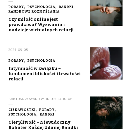
PORADY
PSYCHOLOGIA
RANDKI
RANDKOWE ROZMYŚLANIA
Czy miłość online jest
prawdziwa? Wyzwania i
nadzieje wirtualnych relacji
2024-09-05
PORADY
PSYCHOLOGIA
Intymność w związku –
fundament bliskości i trwałości
relacji
ZAKTUALIZOWANO W DNIU
2024-10-06
CIEKAWOSTKI
PORADY
PSYCHOLOGIA
RANDKI
Cierpliwość – Niewidoczny
Bohater Każdej Udanej Randki