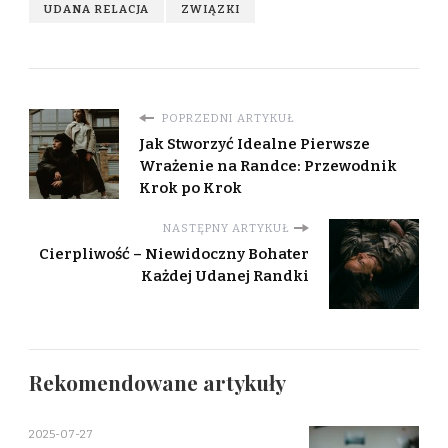
UDANA RELACJA
ZWIĄZKI
POPRZEDNI ARTYKUŁ
Jak Stworzyć Idealne Pierwsze
Wrażenie na Randce: Przewodnik
Krok po Krok
NASTĘPNY ARTYKUŁ
Cierpliwość – Niewidoczny Bohater
Każdej Udanej Randki
Rekomendowane artykuły
2025-07-27