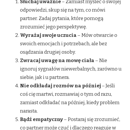
Słuchaj uważnie
– Zamiast myśleć o swojej
odpowiedzi, skup się na tym, co mówi
partner. Zadaj pytania, które pomogą
zrozumieć jego perspektywę.
Wyrażaj swoje uczucia
– Mów otwarcie o
swoich emocjach i potrzebach, ale bez
osądzania drugiej osoby.
Zwracaj uwagę na mowę ciała
– Nie
ignoruj sygnałów niewerbalnych, zarówno u
siebie, jak i u partnera.
Nie odkładaj rozmów na później
– Jeśli
coś cię martwi, rozmawiaj o tym od razu,
zamiast odkładać na później, kiedy problem
narasta.
Bądź empatyczny
– Postaraj się zrozumieć,
co partner może czuć i dlaczego reaguje w