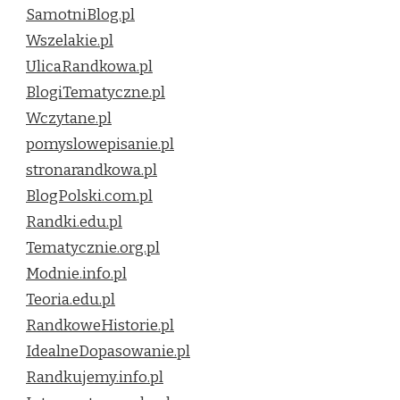
SamotniBlog.pl
Wszelakie.pl
UlicaRandkowa.pl
BlogiTematyczne.pl
Wczytane.pl
pomyslowepisanie.pl
stronarandkowa.pl
BlogPolski.com.pl
Randki.edu.pl
Tematycznie.org.pl
Modnie.info.pl
Teoria.edu.pl
RandkoweHistorie.pl
IdealneDopasowanie.pl
Randkujemy.info.pl