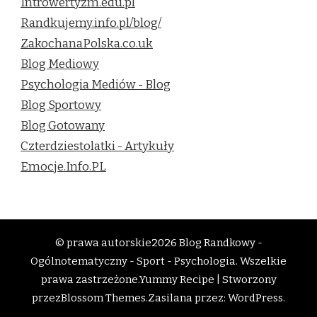
Introwertyzm.edu.pl
Randkujemy.info.pl/blog/
ZakochanaPolska.co.uk
Blog Mediowy
Psychologia Mediów - Blog
Blog Sportowy
Blog Gotowany
Czterdziestolatki - Artykuły
Emocje.Info.PL
© prawa autorskie2026
Blog Randkowy -
Ogólnotematyczny - Sport - Psychologia
. Wszelkie
prawa zastrzeżone.
Yummy Recipe | Stworzony
przez
Blossom Themes
.Zasilana przez:
WordPress
.