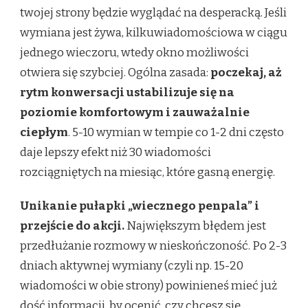
twojej strony będzie wyglądać na desperacką. Jeśli
wymiana jest żywa, kilkuwiadomościowa w ciągu
jednego wieczoru, wtedy okno możliwości
otwiera się szybciej. Ogólna zasada:
poczekaj, aż
rytm konwersacji ustabilizuje się na
poziomie komfortowym i zauważalnie
ciepłym
. 5-10 wymian w tempie co 1-2 dni często
daje lepszy efekt niż 30 wiadomości
rozciągniętych na miesiąc, które gasną energię.
Unikanie pułapki „wiecznego penpala” i
przejście do akcji.
Największym błędem jest
przedłużanie rozmowy w nieskończoność. Po 2-3
dniach aktywnej wymiany (czyli np. 15-20
wiadomości w obie strony) powinieneś mieć już
dość informacji, by ocenić, czy chcesz się