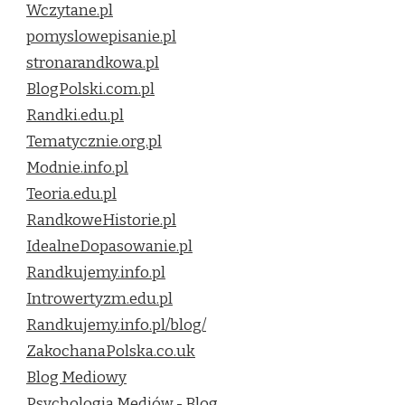
Wczytane.pl
pomyslowepisanie.pl
stronarandkowa.pl
BlogPolski.com.pl
Randki.edu.pl
Tematycznie.org.pl
Modnie.info.pl
Teoria.edu.pl
RandkoweHistorie.pl
IdealneDopasowanie.pl
Randkujemy.info.pl
Introwertyzm.edu.pl
Randkujemy.info.pl/blog/
ZakochanaPolska.co.uk
Blog Mediowy
Psychologia Mediów - Blog