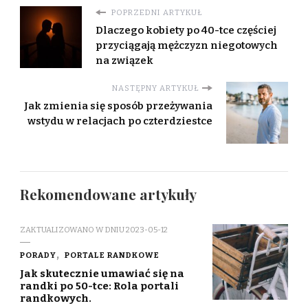
POPRZEDNI ARTYKUŁ
Dlaczego kobiety po 40-tce częściej
przyciągają mężczyzn niegotowych
na związek
NASTĘPNY ARTYKUŁ
Jak zmienia się sposób przeżywania
wstydu w relacjach po czterdziestce
Rekomendowane artykuły
ZAKTUALIZOWANO W DNIU
2023-05-12
PORADY
PORTALE RANDKOWE
Jak skutecznie umawiać się na
randki po 50-tce: Rola portali
randkowych.