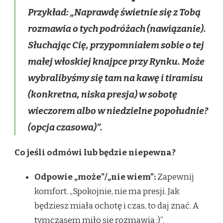
Przykład:
„Naprawdę świetnie się z Tobą
rozmawia o tych podróżach (nawiązanie).
Słuchając Cię, przypomniałem sobie o tej
małej włoskiej knajpce przy Rynku. Może
wybralibyśmy się tam na kawę i tiramisu
(konkretna, niska presja) w sobotę
wieczorem albo w niedzielne popołudnie?
(opcja czasowa)”.
Co jeśli odmówi lub będzie niepewna?
Odpowie „może”/„nie wiem”:
Zapewnij
komfort. „Spokojnie, nie ma presji. Jak
będziesz miała ochotę i czas, to daj znać. A
tymczasem miło się rozmawia :)”.