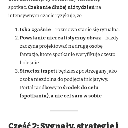
spotkać.
Czekanie dłużej niż tydzień
na
intensywnym czacie ryzykuje, że:
Iska zgaśnie
– rozmowa stanie się rytualna.
Powstanie nierealistyczny obraz
– każdy
zaczyna projektować na drugą osobę
fantazje, które spotkanie weryfikuje często
boleśnie.
Stracisz impet
i będziesz postrzegany jako
osoba niezdolna do podjęcia inicjatywy.
Portal randkowy to
środek do celu
(spotkania), a nie cel sam w sobie
.
Część 2: Sygnały, strategie i