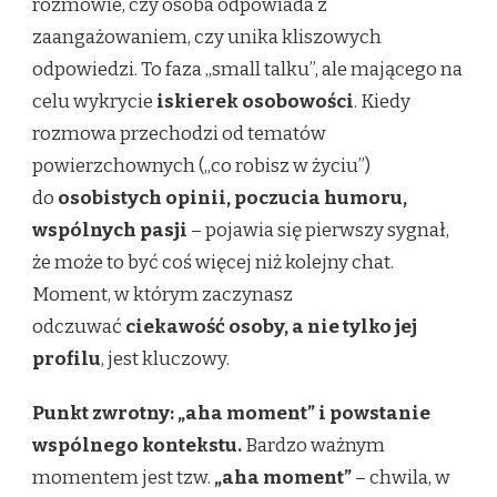
rozmowie, czy osoba odpowiada z
zaangażowaniem, czy unika kliszowych
odpowiedzi. To faza „small talku”, ale mającego na
celu wykrycie
iskierek osobowości
. Kiedy
rozmowa przechodzi od tematów
powierzchownych („co robisz w życiu”)
do
osobistych opinii, poczucia humoru,
wspólnych pasji
– pojawia się pierwszy sygnał,
że może to być coś więcej niż kolejny chat.
Moment, w którym zaczynasz
odczuwać
ciekawość osoby, a nie tylko jej
profilu
, jest kluczowy.
Punkt zwrotny: „aha moment” i powstanie
wspólnego kontekstu.
Bardzo ważnym
momentem jest tzw.
„aha moment”
– chwila, w