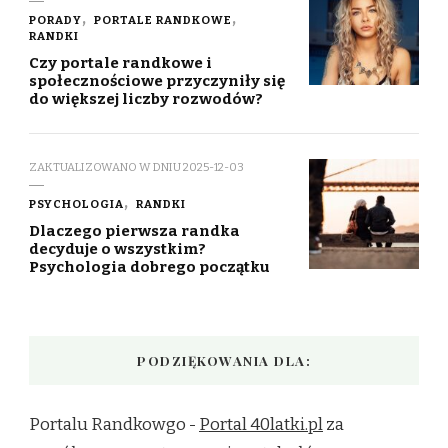
PORADY
PORTALE RANDKOWE
RANDKI
Czy portale randkowe i
społecznościowe przyczyniły się
do większej liczby rozwodów?
ZAKTUALIZOWANO W DNIU
2025-12-03
PSYCHOLOGIA
RANDKI
Dlaczego pierwsza randka
decyduje o wszystkim?
Psychologia dobrego początku
PODZIĘKOWANIA DLA:
Portalu Randkowgo -
Portal 40latki.pl
za