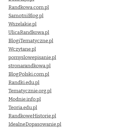
Randkowa.com.pl
SamotniBlog.pl
Wszelakie.pl
UlicaRandkowa.pl
BlogiTematyczne.pl
Wczytane.pl
pomyslowepisanie.pl
stronarandkowa.pl
BlogPolski.com.pl
Randki.edu.pl
Tematycznie.org.pl
Modnie.info.pl
Teoria.edu.pl
RandkoweHistorie.pl
IdealneDopasowanie.pl