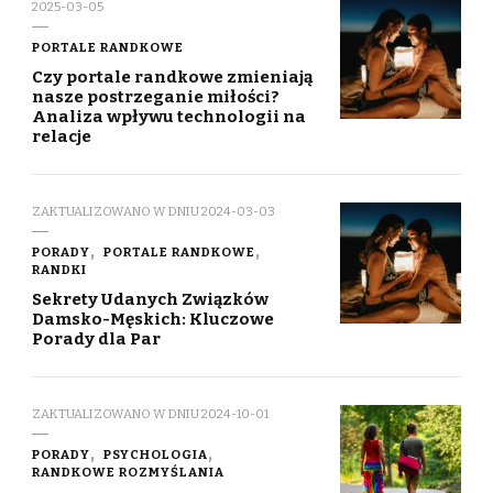
2025-03-05
PORTALE RANDKOWE
Czy portale randkowe zmieniają
nasze postrzeganie miłości?
Analiza wpływu technologii na
relacje
ZAKTUALIZOWANO W DNIU
2024-03-03
PORADY
PORTALE RANDKOWE
RANDKI
Sekrety Udanych Związków
Damsko-Męskich: Kluczowe
Porady dla Par
ZAKTUALIZOWANO W DNIU
2024-10-01
PORADY
PSYCHOLOGIA
RANDKOWE ROZMYŚLANIA