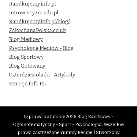
Randkujemy.info.pl
Introwertyzm.edu.pl
Randkujemy.info.pl/blog/
ZakochanaPolska.co.uk
Blog Mediowy
Psychologia Mediów - Blog
Blog Sportowy
Blog Gotowany
Czterdziestolatki - Artykuły
Emocje.Info.PL
© prawa autorskie2026
Blog Randkowy -
Ogólnotematyczny - Sport - Psychologia
. Wszelkie
prawa zastrzeżone.
Yummy Recipe | Stworzony