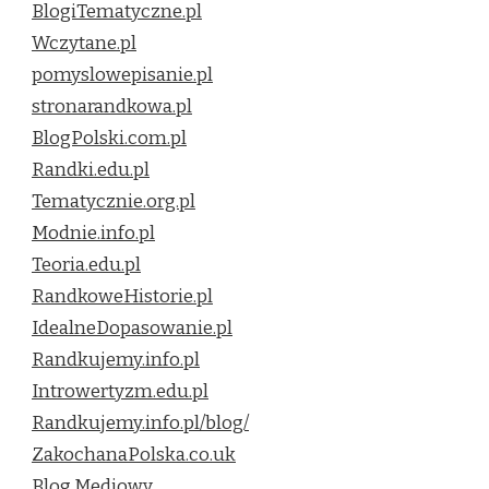
BlogiTematyczne.pl
Wczytane.pl
pomyslowepisanie.pl
stronarandkowa.pl
BlogPolski.com.pl
Randki.edu.pl
Tematycznie.org.pl
Modnie.info.pl
Teoria.edu.pl
RandkoweHistorie.pl
IdealneDopasowanie.pl
Randkujemy.info.pl
Introwertyzm.edu.pl
Randkujemy.info.pl/blog/
ZakochanaPolska.co.uk
Blog Mediowy