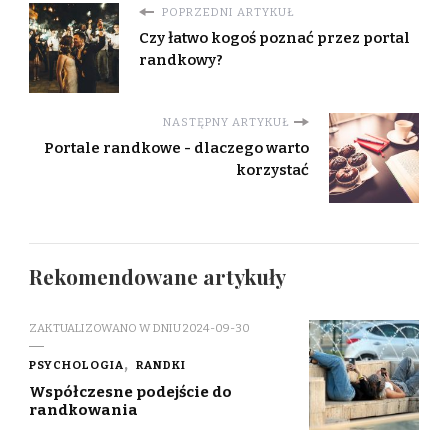
POPRZEDNI ARTYKUŁ
Czy łatwo kogoś poznać przez portal
randkowy?
NASTĘPNY ARTYKUŁ
Portale randkowe - dlaczego warto
korzystać
Rekomendowane artykuły
ZAKTUALIZOWANO W DNIU
2024-09-30
PSYCHOLOGIA
RANDKI
Współczesne podejście do
randkowania