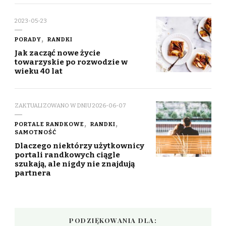
2023-05-23
PORADY
RANDKI
Jak zacząć nowe życie
towarzyskie po rozwodzie w
wieku 40 lat
ZAKTUALIZOWANO W DNIU
2026-06-07
PORTALE RANDKOWE
RANDKI
SAMOTNOŚĆ
Dlaczego niektórzy użytkownicy
portali randkowych ciągle
szukają, ale nigdy nie znajdują
partnera
PODZIĘKOWANIA DLA: