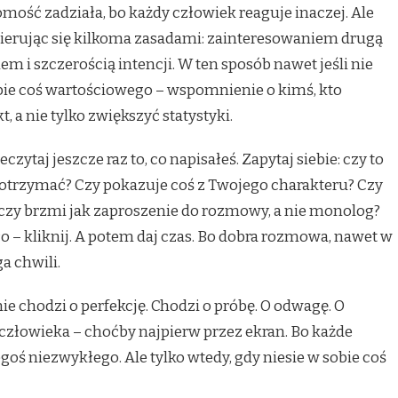
omość zadziała, bo każdy człowiek reaguje inaczej. Ale
ierując się kilkoma zasadami: zainteresowaniem drugą
m i szczerością intencji. W ten sposób nawet jeśli nie
obie coś wartościowego – wspomnienie o kimś, kto
 a nie tylko zwiększyć statystyki.
czytaj jeszcze raz to, co napisałeś. Zapytaj siebie: czy to
otrzymać? Czy pokazuje coś z Twojego charakteru? Czy
 czy brzmi jak zaproszenie do rozmowy, a nie monolog?
ło – kliknij. A potem daj czas. Bo dobra rozmowa, nawet w
a chwili.
e chodzi o perfekcję. Chodzi o próbę. O odwagę. O
człowieka – choćby najpierw przez ekran. Bo każde
oś niezwykłego. Ale tylko wtedy, gdy niesie w sobie coś