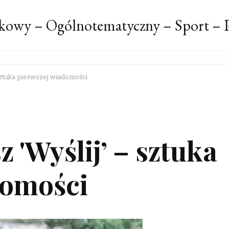
kowy – Ogólnotematyczny – Sport – P
 sztuka pierwszej wiadomości
 'Wyślij’ – sztuka
domości