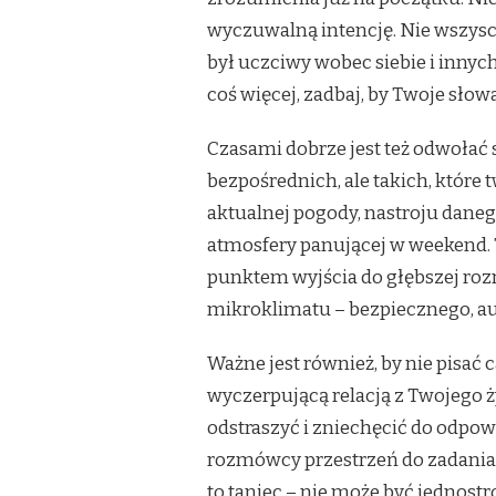
wyczuwalną intencję. Nie wszyscy
był uczciwy wobec siebie i innych
coś więcej, zadbaj, by Twoje słowa
Czasami dobrze jest też odwołać
bezpośrednich, ale takich, które
aktualnej pogody, nastroju dane
atmosfery panującej w weekend. 
punktem wyjścia do głębszej ro
mikroklimatu – bezpiecznego, au
Ważne jest również, by nie pisać
wyczerpującą relacją z Twojego ż
odstraszyć i zniechęcić do odpow
rozmówcy przestrzeń do zadania 
to taniec – nie może być jednost