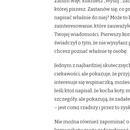
Zanim więc klikniesz „Wyślij”, zat
której piszesz. Zastanów się, co 
napisać właśnie do niej? Może to 
zainteresowanie, które zauważył
Twojej wiadomości. Pierwszy komu
świadczył o tym, że nie wysyłasz
chcesz poznać właśnie tę osobę.
Jednym z najbardziej skutecznych 
ciekawości, ale pokazuje, że przyj
interesuje się wspinaczką, możesz
Jeśli ktoś napisał, że kocha koty,
szczegóły, ale pokazują, że zadał
– jest coraz rzadszy i przez to zys
Nie można również zapominać o 