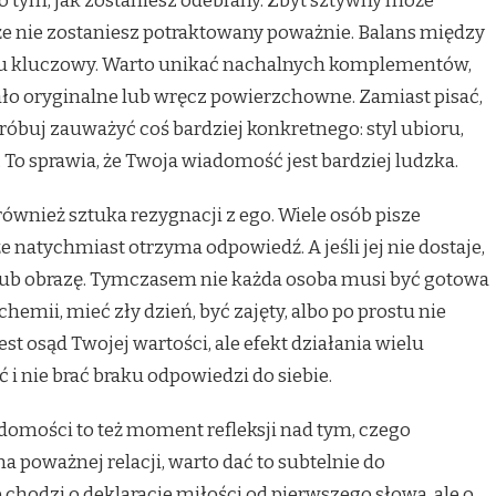
tym, jak zostaniesz odebrany. Zbyt sztywny może
, że nie zostaniesz potraktowany poważnie. Balans między
st tu kluczowy. Warto unikać nachalnych komplementów,
ało oryginalne lub wręcz powierzchowne. Zamiast pisać,
 spróbuj zauważyć coś bardziej konkretnego: styl ubioru,
 To sprawia, że Twoja wiadomość jest bardziej ludzka.
ównież sztuka rezygnacji z ego. Wiele osób pisze
 natychmiast otrzyma odpowiedź. A jeśli jej nie dostaje,
ę lub obrazę. Tymczasem nie każda osoba musi być gotowa
emii, mieć zły dzień, być zajęty, albo po prostu nie
st osąd Twojej wartości, ale efekt działania wielu
i nie brać braku odpowiedzi do siebie.
domości to też moment refleksji nad tym, czego
na poważnej relacji, warto dać to subtelnie do
 chodzi o deklaracje miłości od pierwszego słowa, ale o