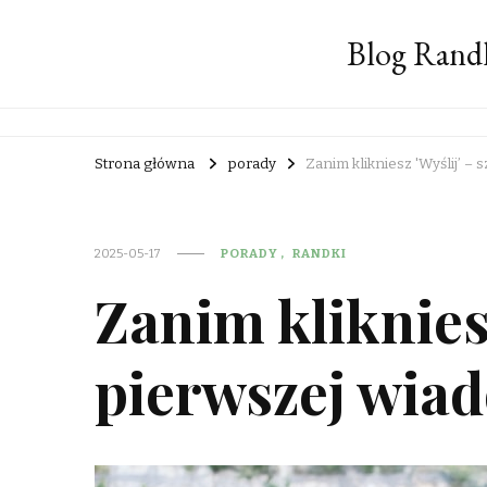
Blog Rand
Strona główna
porady
Zanim klikniesz 'Wyślij’ –
2025-05-17
PORADY
RANDKI
Zanim klikniesz
pierwszej wia