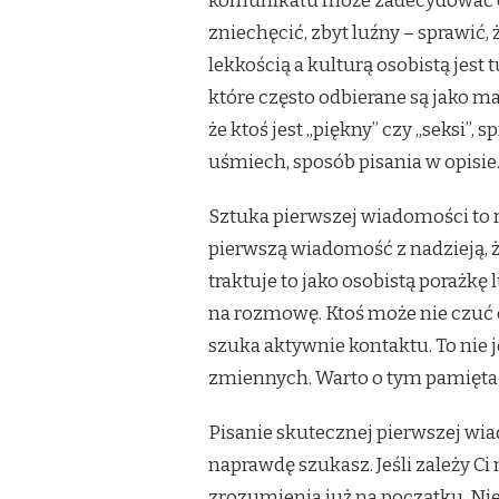
komunikatu może zadecydować o 
zniechęcić, zbyt luźny – sprawić
lekkością a kulturą osobistą je
które często odbierane są jako m
że ktoś jest „piękny” czy „seksi”,
uśmiech, sposób pisania w opisie.
Sztuka pierwszej wiadomości to r
pierwszą wiadomość z nadzieją, że
traktuje to jako osobistą porażk
na rozmowę. Ktoś może nie czuć ch
szuka aktywnie kontaktu. To nie je
zmiennych. Warto o tym pamiętać 
Pisanie skutecznej pierwszej wia
naprawdę szukasz. Jeśli zależy Ci 
zrozumienia już na początku. Nie