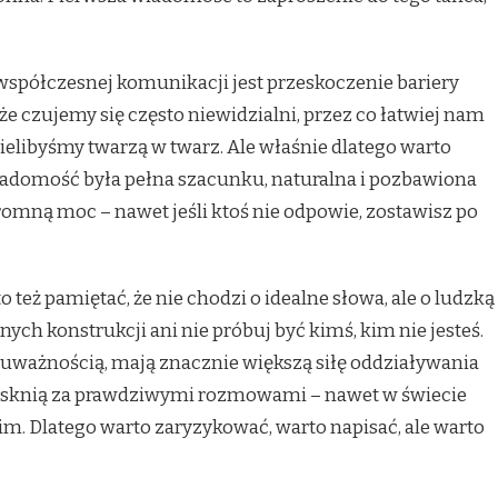
spółczesnej komunikacji jest przeskoczenie bariery
że czujemy się często niewidzialni, przez co łatwiej nam
zielibyśmy twarzą w twarz. Ale właśnie dlatego warto
wiadomość była pełna szacunku, naturalna i pozbawiona
mną moc – nawet jeśli ktoś nie odpowie, zostawisz po
też pamiętać, że nie chodzi o idealne słowa, ale o ludzką
ch konstrukcji ani nie próbuj być kimś, kim nie jesteś.
z uważnością, mają znacznie większą siłę oddziaływania
tęsknią za prawdziwymi rozmowami – nawet w świecie
m. Dlatego warto zaryzykować, warto napisać, ale warto