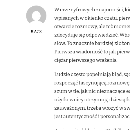
W erze cyfrowych znajomości, kie
wpisanych w okienko czatu, pier
otwarcie rozmowy, ale też momen
MAJK
zdecyduje się odpowiedzieć. Wbre
słów. To znacznie bardziej złożo
Pierwsza wiadomość to jak pierwsz
ciężar pierwszego wrażenia.
Ludzie często popełniają błąd, sąd
rozpocząć fascynującą rozmowę. 
szum w tle, jak nic nieznaczące e
użytkownicy otrzymują dziesiątki
zauważonym, trzeba włożyć w sw
jest autentyczność i personalizac