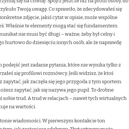
rzymaj się na chwilę. Spójrz jeszcze raz na profil osoby, do
przykuło Twoją uwagę. Co sprawiło, że zdecydowałeś się
konkretne zdjęcie, jakiś cytat w opisie, może wspólne
eś. Właśnie te elementy mogą stać się fundamentem
nikat nie musi być długi – ważne, żeby był celny i
 go hurtowo do dziesięciu innych osób, ale że naprawdę
podejść jest zadanie pytania, które nie wynika tylko z
rzałeś się profilowi rozmówcy. Jeśli widzisz, że ktoś
 zapytać, jak zaczęła się jego przygoda z tym sportem.
 możesz zapytać, jak się nazywa jego pupil. To drobne
eś sobie trud. A trud w relacjach – nawet tych wirtualnych
kuje na wartości.
tonie wiadomości. W pierwszym kontakcie ton