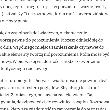
 chcą tego samego, i to jest w porządku – ważne, byś Ty
. Jeśli zależy Ci na rozmowie, która może przerodzić się w
 nie były puste.
 się do wspólnych doświadczeń, niekoniecznie
 tworzą pewne tło porozumienia. Możesz odnieść się do
go dnia, wspólnego miejsca zamieszkania czy nawet do
Takie elementy tworzą nić porozumienia, która może być
zmowy. W pierwszej wiadomości chodzi o stworzenie
tentycznego i ciekawego.
 całej autobiografii. Pierwsza wiadomość nie powinna być
ycia ani manifestem poglądów. Zbyt długi tekst może
iedzi. Zamiast tego, postaw na zaciekawienie. Daj
pytania, do odpowiedzi, do rozwinięcia wątku. Rozmowa
ronna. Pierwsza wiadomość to zaproszenie do tego tańca,