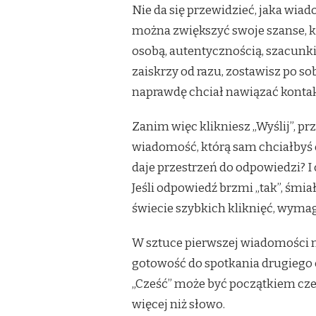
Nie da się przewidzieć, jaka wiad
można zwiększyć swoje szanse, k
osobą, autentycznością, szacunkie
zaiskrzy od razu, zostawisz po s
naprawdę chciał nawiązać kontakt,
Zanim więc klikniesz „Wyślij”, prze
wiadomość, którą sam chciałbyś 
daje przestrzeń do odpowiedzi? I
Jeśli odpowiedź brzmi „tak”, śmia
świecie szybkich kliknięć, wymag
W sztuce pierwszej wiadomości ni
gotowość do spotkania drugiego 
„Cześć” może być początkiem czeg
więcej niż słowo.