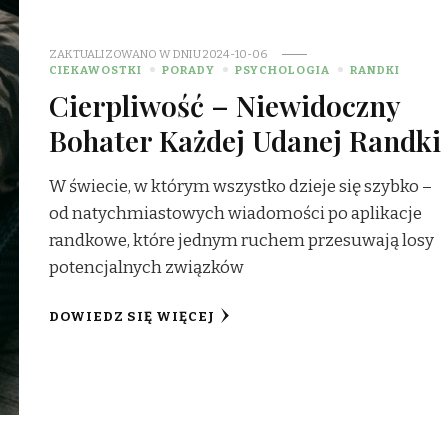
ZAKTUALIZOWANO W DNIU
2024-10-06
CIEKAWOSTKI
PORADY
PSYCHOLOGIA
RANDKI
Cierpliwość – Niewidoczny
Bohater Każdej Udanej Randki
W świecie, w którym wszystko dzieje się szybko –
od natychmiastowych wiadomości po aplikacje
randkowe, które jednym ruchem przesuwają losy
potencjalnych związków
DOWIEDZ SIĘ WIĘCEJ