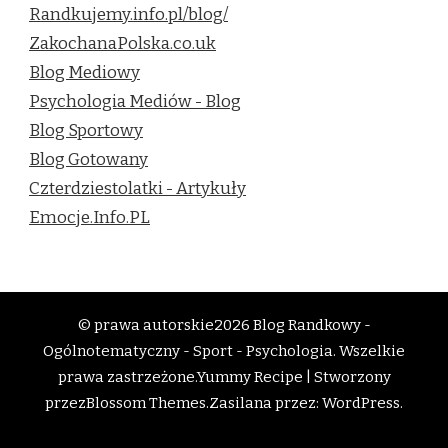
Randkujemy.info.pl/blog/
ZakochanaPolska.co.uk
Blog Mediowy
Psychologia Mediów - Blog
Blog Sportowy
Blog Gotowany
Czterdziestolatki - Artykuły
Emocje.Info.PL
© prawa autorskie2026
Blog Randkowy -
Ogólnotematyczny - Sport - Psychologia
. Wszelkie
prawa zastrzeżone.
Yummy Recipe | Stworzony
przez
Blossom Themes
.Zasilana przez:
WordPress
.