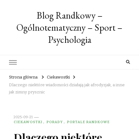
Blog Randkowy –
Ogólnotematyczny – Sport –
Psychologia
Strona główna
Ciekawostki
Dlaczego niektóre wiadomości działają jak afrodyzjak, a inne
jak zimny prysznic
2025-09-21
CIEKAWOSTKI
PORADY
PORTALE RANDKOWE
Dlaczego niektóre