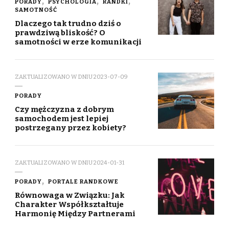
PORADY
PSYCHOLOGIA
RANDKI
SAMOTNOŚĆ
Dlaczego tak trudno dziś o
prawdziwą bliskość? O
samotności w erze komunikacji
ZAKTUALIZOWANO W DNIU
2023-07-09
PORADY
Czy mężczyzna z dobrym
samochodem jest lepiej
postrzegany przez kobiety?
ZAKTUALIZOWANO W DNIU
2024-01-31
PORADY
PORTALE RANDKOWE
Równowaga w Związku: Jak
Charakter Współkształtuje
Harmonię Między Partnerami