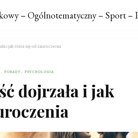
kowy – Ogólnotematyczny – Sport – P
ła i jak różni się od zauroczenia
I
PORADY
PSYCHOLOGIA
ć dojrzała i jak
auroczenia