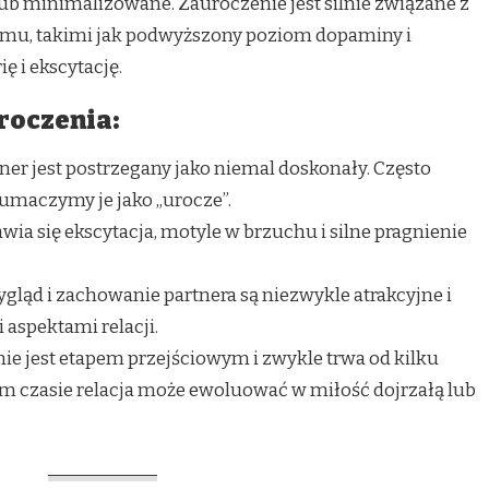
ub minimalizowane. Zauroczenie jest silnie związane z
zmu, takimi jak podwyższony poziom dopaminy i
ę i ekscytację.
roczenia:
ner jest postrzegany jako niemal doskonały. Często
umaczymy je jako „urocze”.
wia się ekscytacja, motyle w brzuchu i silne pragnienie
gląd i zachowanie partnera są niezwykle atrakcyjne i
aspektami relacji.
e jest etapem przejściowym i zwykle trwa od kilku
ym czasie relacja może ewoluować w miłość dojrzałą lub