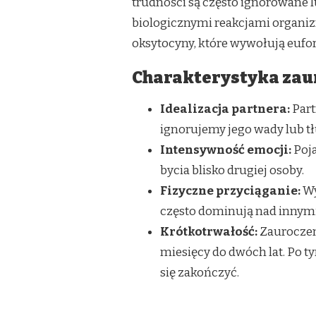
trudności są często ignorowane l
biologicznymi reakcjami organi
oksytocyny, które wywołują eufori
Charakterystyka zau
Idealizacja partnera:
Part
ignorujemy jego wady lub tł
Intensywność emocji:
Poja
bycia blisko drugiej osoby.
Fizyczne przyciąganie:
Wy
często dominują nad innymi 
Krótkotrwałość:
Zauroczeni
miesięcy do dwóch lat. Po t
się zakończyć.