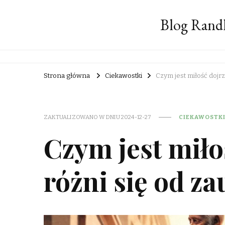
Blog Rand
Strona główna
Ciekawostki
Czym jest miłość dojrza
ZAKTUALIZOWANO W DNIU
2024-12-27
CIEKAWOSTK
Czym jest miłoś
różni się od z