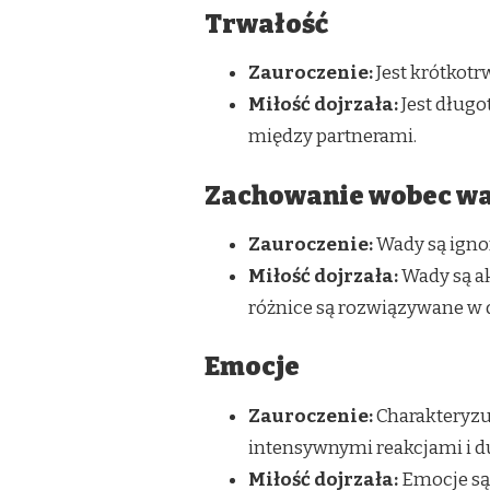
Trwałość
Zauroczenie:
Jest krótkotr
Miłość dojrzała:
Jest długo
między partnerami.
Zachowanie wobec wa
Zauroczenie:
Wady są igno
Miłość dojrzała:
Wady są ak
różnice są rozwiązywane w
Emocje
Zauroczenie:
Charakteryzu
intensywnymi reakcjami i d
Miłość dojrzała:
Emocje są 