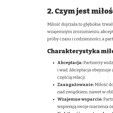
2. Czym jest miłoś
Miłość dojrzała to głębokie, trwał
wzajemnym zrozumieniu, akceptacj
próby czasu i codzienności, a pa
Charakterystyka miło
Akceptacja:
Partnerzy widz
i wad. Akceptacja obejmuje z
częścią relacji.
Zaangażowanie:
Miłość d
nad związkiem, nawet w ob
Wzajemne wsparcie:
Partn
wspierają swoje marzenia or