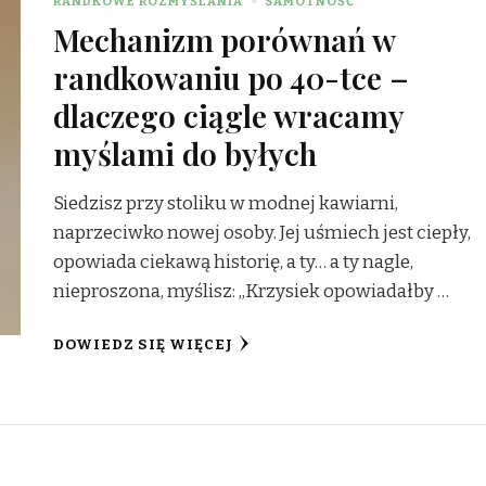
RANDKOWE ROZMYŚLANIA
SAMOTNOŚĆ
Mechanizm porównań w
randkowaniu po 40-tce –
dlaczego ciągle wracamy
myślami do byłych
Siedzisz przy stoliku w modnej kawiarni,
naprzeciwko nowej osoby. Jej uśmiech jest ciepły,
opowiada ciekawą historię, a ty… a ty nagle,
nieproszona, myślisz: „Krzysiek opowiadałby …
DOWIEDZ SIĘ WIĘCEJ