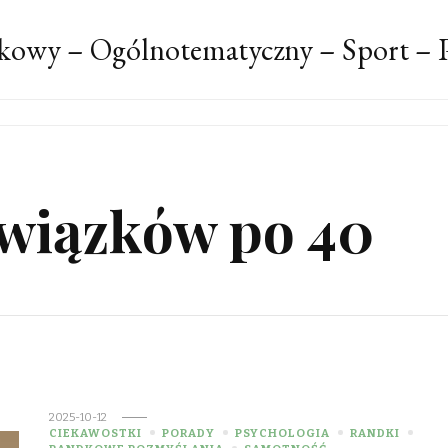
kowy – Ogólnotematyczny – Sport – P
związków po 40
2025-10-12
CIEKAWOSTKI
PORADY
PSYCHOLOGIA
RANDKI