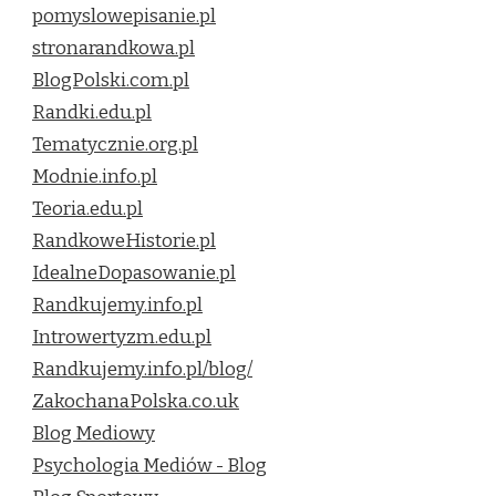
pomyslowepisanie.pl
stronarandkowa.pl
BlogPolski.com.pl
Randki.edu.pl
Tematycznie.org.pl
Modnie.info.pl
Teoria.edu.pl
RandkoweHistorie.pl
IdealneDopasowanie.pl
Randkujemy.info.pl
Introwertyzm.edu.pl
Randkujemy.info.pl/blog/
ZakochanaPolska.co.uk
Blog Mediowy
Psychologia Mediów - Blog