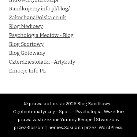
Randkujemy.info.pl/blog/
ZakochanaPolska.co.uk
Blog Mediowy
Psychologia Mediów - Blog
Blog Sportowy
Blog Gotowany
Czterdziestolatki - Artykuły
Emocje.Info.PL
© prawa autorskie2026
Blog Randkowy -
Ogólnotematyczny - Sport - Psychologia
. Wszelkie
prawa zastrzeżone.
Yummy Recipe | Stworzony
przez
Blossom Themes
.Zasilana przez:
WordPress
.