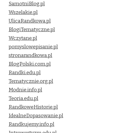
SamotniBlog.pl
Wszelakie.pl
UlicaRandkowa.pl
BlogiTematyczne.pl
Wczytane.pl
pomyslowepisanie.pl
stronarandkowa.pl
BlogPolski.com.pl
Randki.edu.pl
Tematycznie.org.pl
Modnie.info.pl
Teoria.edu.pl
RandkoweHistorie.pl
IdealneDopasowanie.pl
Randkujemy.info.pl
Introwertyzm.edu.pl