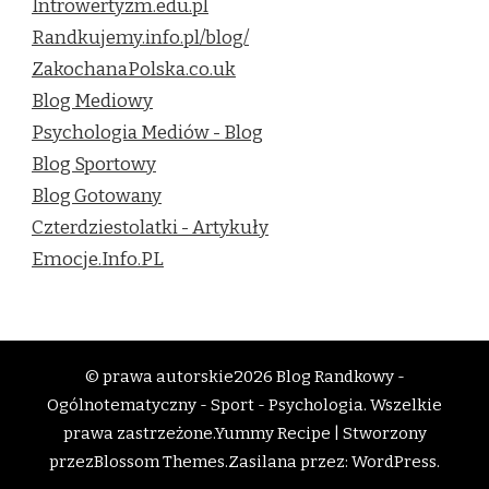
Introwertyzm.edu.pl
Randkujemy.info.pl/blog/
ZakochanaPolska.co.uk
Blog Mediowy
Psychologia Mediów - Blog
Blog Sportowy
Blog Gotowany
Czterdziestolatki - Artykuły
Emocje.Info.PL
© prawa autorskie2026
Blog Randkowy -
Ogólnotematyczny - Sport - Psychologia
. Wszelkie
prawa zastrzeżone.
Yummy Recipe | Stworzony
przez
Blossom Themes
.Zasilana przez:
WordPress
.