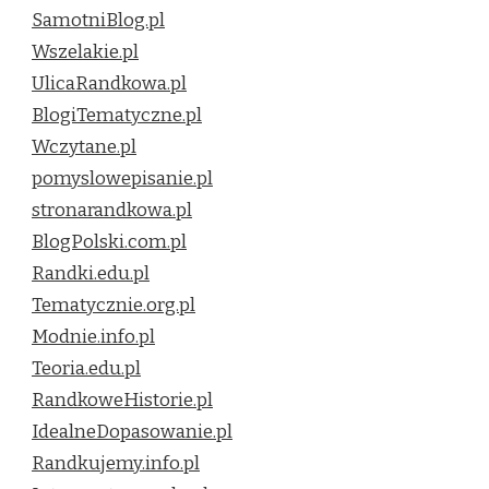
SamotniBlog.pl
Wszelakie.pl
UlicaRandkowa.pl
BlogiTematyczne.pl
Wczytane.pl
pomyslowepisanie.pl
stronarandkowa.pl
BlogPolski.com.pl
Randki.edu.pl
Tematycznie.org.pl
Modnie.info.pl
Teoria.edu.pl
RandkoweHistorie.pl
IdealneDopasowanie.pl
Randkujemy.info.pl