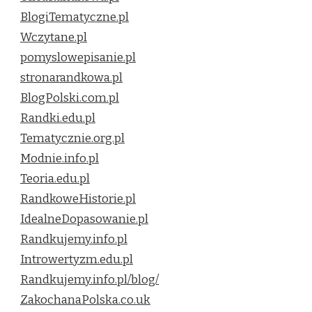
BlogiTematyczne.pl
Wczytane.pl
pomyslowepisanie.pl
stronarandkowa.pl
BlogPolski.com.pl
Randki.edu.pl
Tematycznie.org.pl
Modnie.info.pl
Teoria.edu.pl
RandkoweHistorie.pl
IdealneDopasowanie.pl
Randkujemy.info.pl
Introwertyzm.edu.pl
Randkujemy.info.pl/blog/
ZakochanaPolska.co.uk